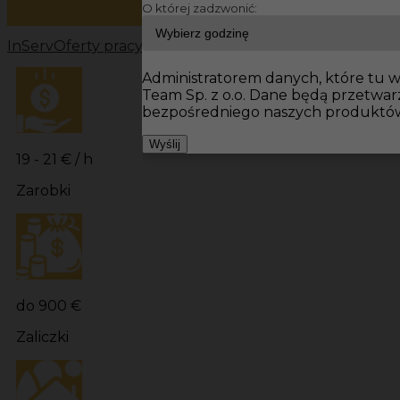
O której zadzwonić:
InServ
Oferty pracy
Prace budowlane Veitshöchheim
Pr
Administratorem danych, które tu wp
Team Sp. z o.o. Dane będą przetwa
bezpośredniego naszych produktów 
Wyślij
19 - 21 € / h
Zarobki
do 900 €
Zaliczki