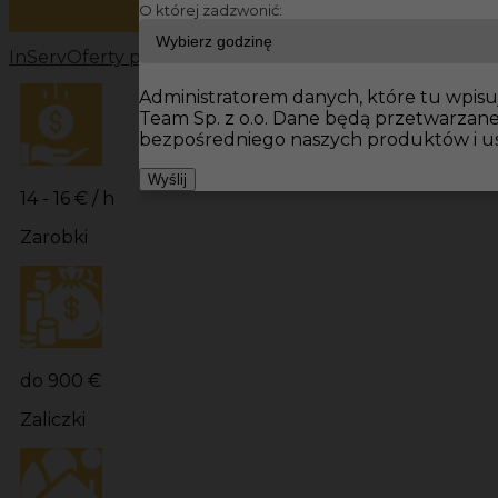
O której zadzwonić:
InServ
Oferty pracy
Prace budowlane Niemcy
Prace bu
Administratorem danych, które tu wpisuj
Team Sp. z o.o. Dane będą przetwarzan
bezpośredniego naszych produktów i us
Wyślij
14 - 16 € / h
Zarobki
do 900 €
Zaliczki