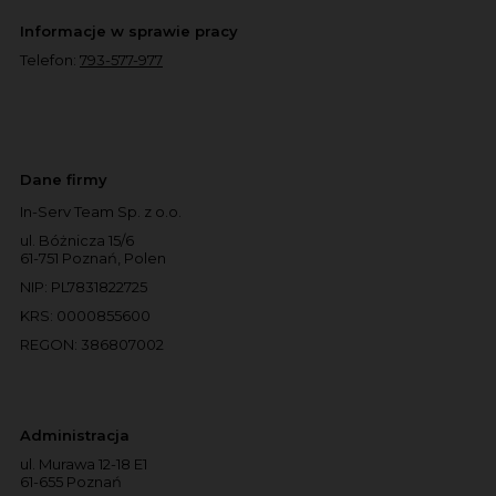
Informacje w sprawie pracy
Telefon:
793-577-977
Dane firmy
In-Serv Team Sp. z o.o.
ul. Bóżnicza 15/6
61-751 Poznań, Polen
NIP: PL7831822725
KRS: 0000855600
REGON: 386807002
Administracja
ul. Murawa 12-18 E1
61-655 Poznań