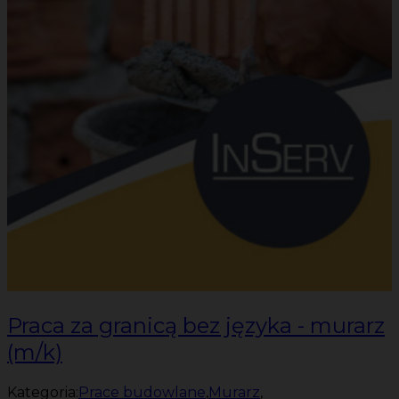
Praca za granicą bez języka - murarz
(m/k)
Kategoria:
Prace budowlane
,
Murarz
,