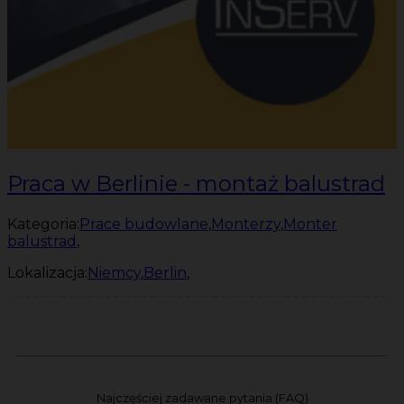
Praca w Berlinie - montaż balustrad
Kategoria:
Prace budowlane
,
Monterzy
,
Monter
balustrad
,
Lokalizacja:
Niemcy
,
Berlin
,
Najczęściej zadawane pytania (FAQ)