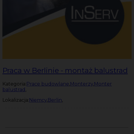
Praca w Berlinie - montaż balustrad
Kategoria:
Prace budowlane
,
Monterzy
,
Monter
balustrad
,
Lokalizacja:
Niemcy
,
Berlin
,