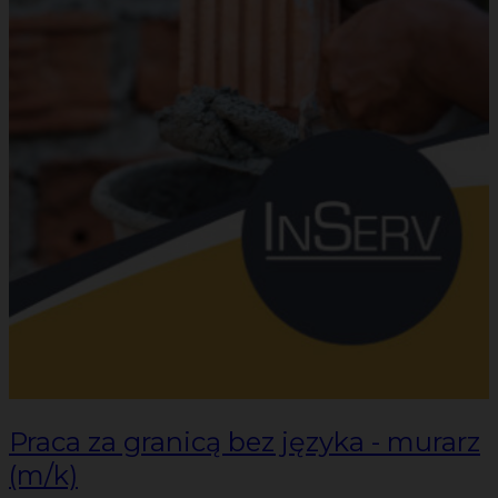
Praca za granicą bez języka - murarz
(m/k)