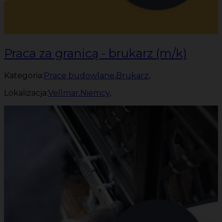
Praca za granicą - brukarz (m/k)
Kategoria:
Prace budowlane
,
Brukarz
,
Lokalizacja:
Vellmar
,
Niemcy
,