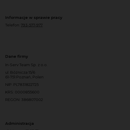
Informacje w sprawie pracy
Telefon:
793-577-977
Dane firmy
In-Serv Team Sp. z o.o.
ul. Bóżnicza 15/6
61-751 Poznań, Polen
NIP: PL7831822725
KRS: 0000855600
REGON: 386807002
Administracja