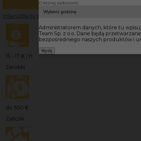
O której zadzwonić:
InServ
Oferty pracy
Prace budowlane Niemcy
Prace bu
Administratorem danych, które tu wpisuj
Team Sp. z o.o. Dane będą przetwarzan
bezpośredniego naszych produktów i us
Wyślij
15 - 17 € / h
Zarobki
do 900 €
Zaliczki