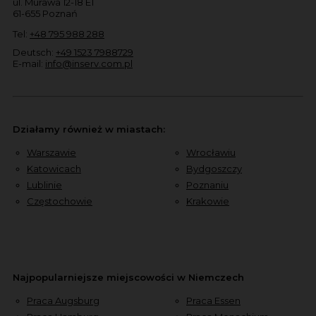
ul. Murawa 12-18 E1
61-655 Poznań
Tel:
+48 795 988 288
Deutsch:
+49 1523 7988729
E-mail:
info@inserv.com.pl
Działamy również w miastach:
Warszawie
Wrocławiu
Katowicach
Bydgoszczy
Lublinie
Poznaniu
Częstochowie
Krakowie
Najpopularniejsze miejscowości w Niemczech
Praca Augsburg
Praca Essen