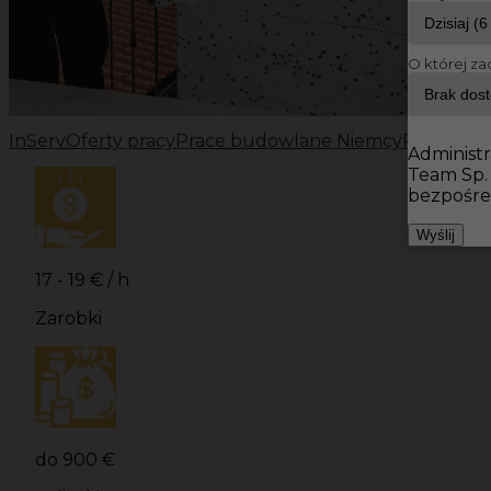
O której za
InServ
Oferty pracy
Prace budowlane Niemcy
Prace bu
Administr
Team Sp.
bezpośre
Wyślij
17 - 19 € / h
Zarobki
do 900 €