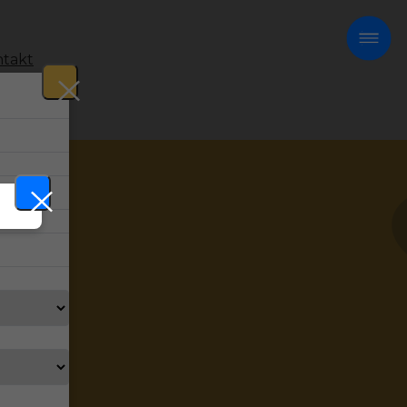
takt
!