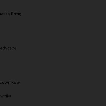
naszą firmę
medyczną
racowników
ownika