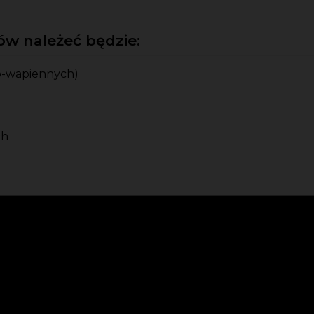
w należeć będzie:
-wapiennych)
ch