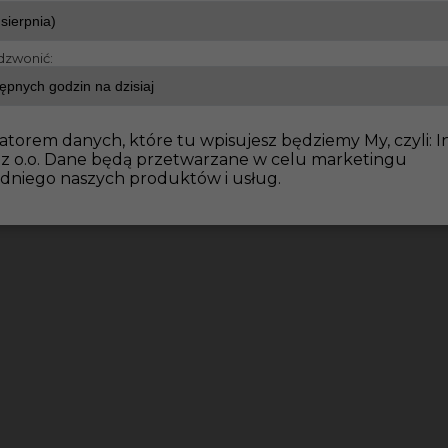
dzwonić:
dowlane
Tynkarz maszynowy - praca w Niemczech
atorem danych, które tu wpisujesz będziemy My, czyli: I
 z o.o. Dane będą przetwarzane w celu marketingu
dniego naszych produktów i usług.