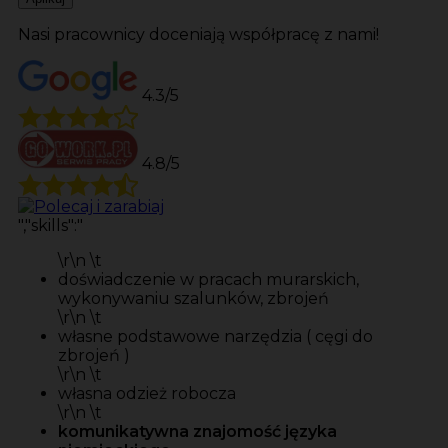
Nasi pracownicy doceniają współpracę z nami!
4.3/5
4.8/5
","skills":"
\r\n \t
doświadczenie w pracach murarskich,
wykonywaniu szalunków, zbrojeń
\r\n \t
własne podstawowe narzędzia ( cęgi do
zbrojeń )
\r\n \t
własna odzież robocza
\r\n \t
komunikatywna znajomość języka