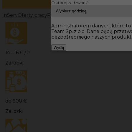
O której zadzwonić:
InServ
Oferty pracy
Prace budowlane Niemcy
Prace bu
Administratorem danych, które tu 
Team Sp. z o.o. Dane będą przet
bezpośredniego naszych produktó
Wyślij
14 - 16 € / h
Zarobki
do 900 €
Zaliczki