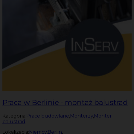
Praca w Berlinie - montaż balustrad
Kategoria:
Prace budowlane
,
Monterzy
,
Monter
balustrad
,
Lokalizacja:
Niemcy
,
Berlin
,