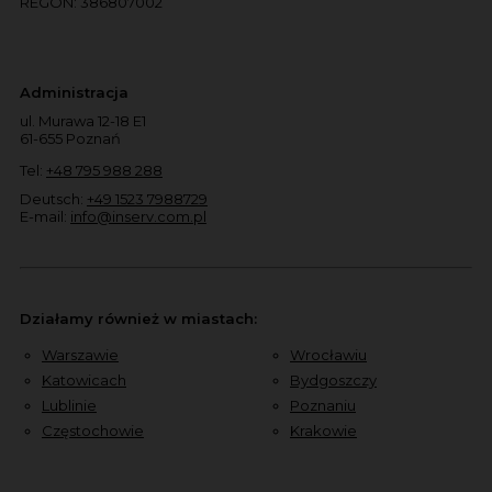
REGON: 386807002
Administracja
ul. Murawa 12-18 E1
61-655 Poznań
Tel:
+48 795 988 288
Deutsch:
+49 1523 7988729
E-mail:
info@inserv.com.pl
Działamy również w miastach:
Warszawie
Wrocławiu
Katowicach
Bydgoszczy
Lublinie
Poznaniu
Częstochowie
Krakowie