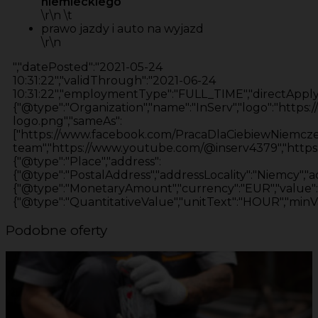
niemieckiego
\r\n \t
prawo jazdy i auto na wyjazd
\r\n
","datePosted":"2021-05-24
10:31:22","validThrough":"2021-06-24
10:31:22","employmentType":"FULL_TIME","directApply"
{"@type":"Organization","name":"InServ","logo":"https:/
logo.png","sameAs":
["https://www.facebook.com/PracaDlaCiebiewNiemczech
team","https://www.youtube.com/@inserv4379","https:/
{"@type":"Place","address":
{"@type":"PostalAddress","addressLocality":"Niemcy","a
{"@type":"MonetaryAmount","currency":"EUR","value":
{"@type":"QuantitativeValue","unitText":"HOUR","minVa
Podobne oferty