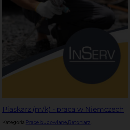
Piaskarz (m/k) - praca w Niemczech
Kategoria:
Prace budowlane
,
Betoniarz
,