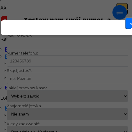
Aktualne filtry
Zostaw nam swój numer, a
Monter Płyt GK
Wittenberga
Niemiecki
Praca Monter Płyt GK w
oddzwonimy!
komunikatywny
Imię i nazwisko
Wittenberga Niemiecki
Kategorie
komunikatywny
Prace budowlane
Numer telefonu:
Prace wykończeniowe
Glazurnik / Płytkarz
Monter okien
Skąd jesteś?:
Monter Płyt GK
Hydraulik
Jakiej pracy szukasz?
Lokalizacja
Znajomość języka
Niemcy
Arnsberg-Neheim
Bad Schmiedeberg
Kiedy zadzwonić:
Wolnzach