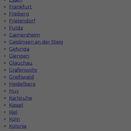
Stawka
17 - 19 € / h
Frankfurt
Freiberg
1
Frielendorf
Fulda
Znaleziono 1 wyników
Gaimersheim
Geislingen an der Steig
Getynga
Giengen
Glauchau
Grafenwöhr
Najczęściej zadawane pytania (FAQ)
Greifswald
Heidelberg
Huy
Jak znaleźć pracę za granicą?
Karlsruhe
Kassel
Czy praca Niemcy na budowie nadal się
Kiel
opłaca przy obecnych kosztach życia?
Köln
Kolonia