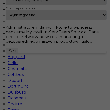
Jessen
O której zadzwonić:
Herford
InServ
Oferty pracy
Monter Płyt GK
Wittenberga
Amelsbüren
Augsburg
Pokaż filtr
Administratorem danych, które tu wpisujesz
Bayreuth
będziemy My, czyli: In-Serv Team Sp. z o.o. Dane
Bad Kohlgrub
będą przetwarzane w celu marketingu
Benneckenstein
bezpośredniego naszych produktów i usług.
Berlin
Wyślij
Bonn
Boppard
Celle
Chemnitz
Cottbus
Praca za granicą - Monter płyt G/K
Diedorf
Dortmund
Kategoria
Prace wykończeniowe
,
Monter Płyt GK
Duisburg
Lokalizacja
Niemcy
,
Wittenberga
Eichenau
Erwitte
Wymagane języki
Niemiecki komunikatywny
Essen