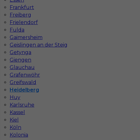
Frankfurt
Stawka
14 - 16 € / h
Freiberg
Frielendorf
1
Fulda
Gaimersheim
Znaleziono 1 wyników
Geislingen an der Steig
Getynga
Giengen
Glauchau
Grafenwöhr
Najczęściej zadawane pytania (FAQ)
Greifswald
Heidelberg
Huy
Jak znaleźć pracę za granicą?
Karlsruhe
Kassel
Kiel
Czy praca Niemcy na budowie nadal się
Köln
opłaca przy obecnych kosztach życia?
Kolonia