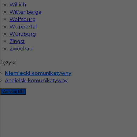
Willich
Wittenberga
Wolfsburg
Wuppertal
Würzburg
Zingst
Zwochau
Mapa ofert pracy
Języki
Mapa kategorii
Niemiecki komunikatywny
Angielski komunikatywny
Informacje w sprawie pracy
Zamknij filtr
Telefon:
793-577-977
Dane firmy