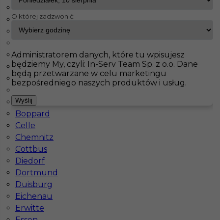
Jessen
O której zadzwonić:
Herford
InServ
Oferty pracy
Monter Płyt GK
Heidelberg
Amelsbüren
Augsburg
Pokaż filtr
Administratorem danych, które tu wpisujesz
Bayreuth
będziemy My, czyli: In-Serv Team Sp. z o.o. Dane
Bad Kohlgrub
będą przetwarzane w celu marketingu
Benneckenstein
bezpośredniego naszych produktów i usług.
Berlin
Wyślij
Bonn
Boppard
Celle
Chemnitz
Cottbus
Praca w Niemczech - Regipsiarz / Szpachlarz
Diedorf
Dortmund
Kategoria
Monter Płyt GK
,
Szpachlarz
Duisburg
Lokalizacja
Niemcy
,
Heidelberg
Eichenau
Erwitte
Wymagane języki
Angielski komunikatywny
,
Niemiecki komunikatywny
Essen