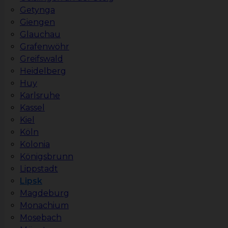
Getynga
Giengen
Glauchau
Grafenwöhr
Greifswald
Heidelberg
Huy
Karlsruhe
Kassel
Kiel
Köln
Kolonia
Königsbrunn
Lippstadt
Lipsk
Magdeburg
Monachium
Mosebach