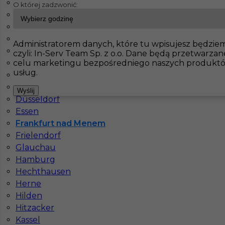
Aachen
O której zadzwonić:
Bad Kohlgrub
InServ
Oferty pracy
Prace wykończeniowe
Frankfurt n
Benneckenstein
Bochum
Administratorem danych, które tu wpisujesz będzie
Pokaż filtr
Bonn
czyli: In-Serv Team Sp. z o.o. Dane będą przetwarza
celu marketingu bezpośredniego naszych produktó
Brilon
usług.
Dortmund
Duisburg
Wyślij
Düsseldorf
Essen
Frankfurt nad Menem
Frielendorf
Glauchau
Regipsiarz - praca w Niemczech
Hamburg
Hechthausen
Kategoria
Prace wykończeniowe
,
Monter Płyt GK
Herne
Hilden
Lokalizacja
Niemcy
,
Frankfurt nad Menem
Hitzacker
Wymagane języki
Niemiecki podstawowy
Kassel