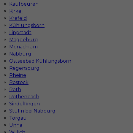
Kaufbeuren
Stawka
16 - 18 € / h
Kirkel
Krefeld
1
Kühlungsborn
Znaleziono 1 wyników
Lippstadt
Magdeburg
Monachium
Nabburg
Ostseebad Kühlungsborn
Regensburg
Najczęściej zadawane pytania (FAQ)
Rheine
Rostock
Roth
Jak znaleźć pracę za granicą?
Röthenbach
Sindelfingen
Stulln bei Nabburg
Czy praca Niemcy na budowie nadal się
Torgau
opłaca przy obecnych kosztach życia?
Unna
Willich