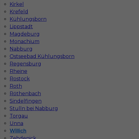
Kirkel
komunikatywny
Krefeld
Stawka
14 - 16 € / h
Kühlungsborn
Lippstadt
Magdeburg
Monachium
Nabburg
Ostseebad Kühlungsborn
Regensburg
Rheine
Rostock
Roth
Płytkarz / glazurnik praca w Niemczech
Röthenbach
Sindelfingen
Kategoria
Prace wykończeniowe
,
Glazurnik /
Stulln bei Nabburg
Płytkarz
Torgau
Lokalizacja
Niemcy
,
Willich
Unna
Willich
Wymagane języki
Niemiecki podstawowy
Zehdenick