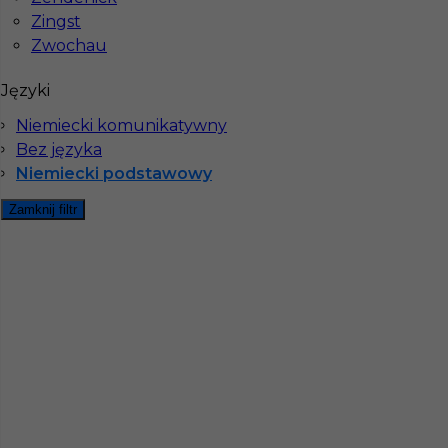
Stawka
17 - 19 € / h
Zingst
Zwochau
1
Języki
Znaleziono 2 wyników
Niemiecki komunikatywny
Bez języka
Niemiecki podstawowy
Zamknij filtr
Najczęściej zadawane pytania (FAQ)
Jak znaleźć pracę za granicą?
Czy praca Niemcy na budowie nadal się
opłaca przy obecnych kosztach życia?