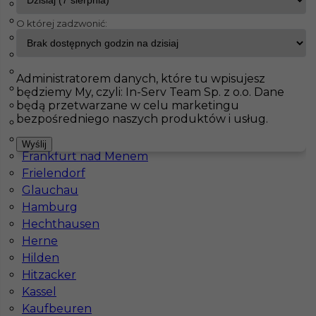
Bad Kohlgrub
Benneckenstein
O której zadzwonić:
InServ
Oferty pracy
Prace wykończeniowe
Willich
Bochum
Bonn
Pokaż filtr
Brilon
Administratorem danych, które tu wpisujesz
Dortmund
będziemy My, czyli: In-Serv Team Sp. z o.o. Dane
będą przetwarzane w celu marketingu
Duisburg
bezpośredniego naszych produktów i usług.
Düsseldorf
Essen
Wyślij
Frankfurt nad Menem
Frielendorf
Glauchau
Hamburg
Regipsiarz / szpachlarz praca za granicą
Hechthausen
Herne
Kategoria
Prace wykończeniowe
,
Malarz
,
Monter
Hilden
Płyt GK
,
Szpachlarz
Hitzacker
Lokalizacja
Niemcy
,
Dortmund
,
Willich
Kassel
Kaufbeuren
Wymagane języki
Niemiecki podstawowy
,
Niemiecki