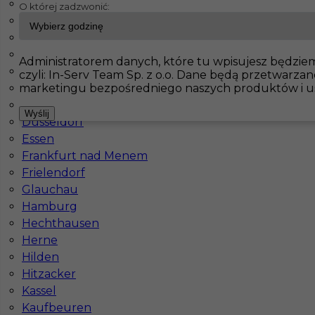
Bad Kohlgrub
O której zadzwonić:
Benneckenstein
InServ
Oferty pracy
Prace wykończeniowe
Ostseebad K
Bochum
Bonn
Administratorem danych, które tu wpisujesz będzie
Pokaż filtr
Brilon
czyli: In-Serv Team Sp. z o.o. Dane będą przetwarza
marketingu bezpośredniego naszych produktów i u
Dortmund
Duisburg
Wyślij
Düsseldorf
Essen
Frankfurt nad Menem
Frielendorf
Glauchau
Hamburg
Glazurnik praca Niemcy
Hechthausen
Herne
Kategoria
Prace wykończeniowe
,
Glazurnik /
Hilden
Płytkarz
Hitzacker
Lokalizacja
Niemcy
,
Ostseebad Kühlungsborn
,
Kassel
Rostock
Kaufbeuren