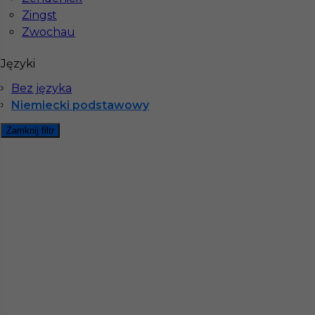
Zingst
Zwochau
Gdzie do pracy za granicę?
Języki
Co to jest Gewerbe?
Bez języka
Niemiecki podstawowy
Zamknij filtr
Czy praca w Niemczech na budowie jest
bezpieczna pod kątem BHP?
Jakie kursy warto zrobić, aby praca za
granicą była lepiej płatna?
Czy praca w Niemczech bez języka jest
możliwa?