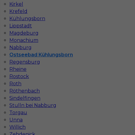
Kirkel
Wymagane języki
Niemiecki podstawowy
Krefeld
Stawka
16 - 18 € / h
Kühlungsborn
Lippstadt
1
Magdeburg
Monachium
Znaleziono 1 wyników
Nabburg
Ostseebad Kühlungsborn
Regensburg
Rheine
Rostock
Roth
Najczęściej zadawane pytania (FAQ)
Röthenbach
Sindelfingen
Stulln bei Nabburg
Jak znaleźć pracę za granicą?
Torgau
Unna
Czy praca Niemcy na budowie nadal się
Willich
opłaca przy obecnych kosztach życia?
Zehdenick