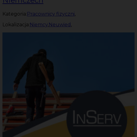
Niemczech
Kategoria:
Pracownicy fizyczni
,
Lokalizacja:
Niemcy
,
Neuwied
,