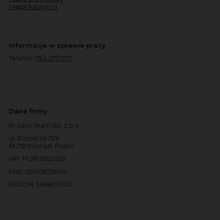
Mapa kategorii
Informacje w sprawie pracy
Telefon:
793-577-977
Dane firmy
In-Serv Team Sp. z o.o.
ul. Bóżnicza 15/6
61-751 Poznań, Polen
NIP: PL7831822725
KRS: 0000855600
REGON: 386807002