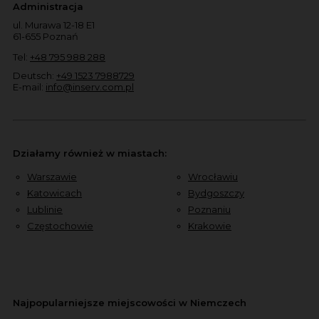
Administracja
ul. Murawa 12-18 E1
61-655 Poznań
Tel:
+48 795 988 288
Deutsch:
+49 1523 7988729
E-mail:
info@inserv.com.pl
Działamy również w miastach:
Warszawie
Wrocławiu
Katowicach
Bydgoszczy
Lublinie
Poznaniu
Częstochowie
Krakowie
Najpopularniejsze miejscowości w Niemczech