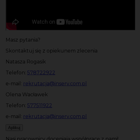
Masz pytania?
Skontaktuj się z opiekunem zlecenia
Natasza Rogasik
Telefon:
578722922
e-mail:
rekrutacja@inserv.com.pl
Olena Wacławek
Telefon:
577511922
e-mail:
rekrutacja@inserv.com.pl
Aplikuj
Nasi pracownicy doceniają współpracę z nami!