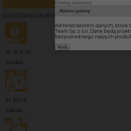
O której zadzwonić:
InServ
Oferty pracy
Pracownicy fizyczni Niemcy
Pracowni
Administratorem danych, które t
Team Sp. z o.o. Dane będą prze
bezpośredniego naszych produk
Wyślij
19 - 21 € / h
Zarobki
do 900 €
Zaliczki