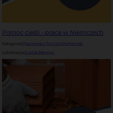
Pomoc cieśli - praca w Niemczech
Kategoria:
Pracownicy fizyczni
,
Pomocnik
,
Lokalizacja:
Ecklak
,
Niemcy
,