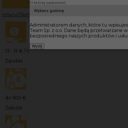
O której zadzwonić:
InServ
Oferty pracy
Pracownicy fizyczni Niemcy
Pracowni
Administratorem danych, które tu wpisujesz
Team Sp. z o.o. Dane będą przetwarzane 
bezpośredniego naszych produktów i usłu
Wyślij
13 - 15 € / h
Zarobki
do 900 €
Zaliczki