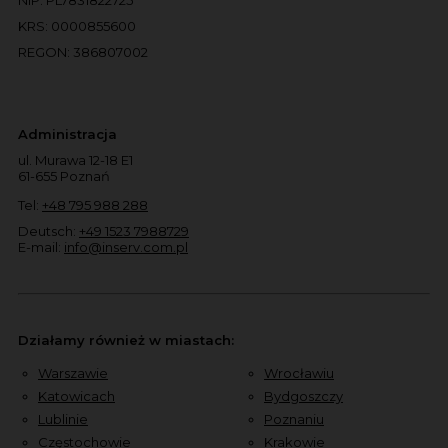
KRS: 0000855600
REGON: 386807002
Administracja
ul. Murawa 12-18 E1
61-655 Poznań
Tel:
+48 795 988 288
Deutsch:
+49 1523 7988729
E-mail:
info@inserv.com.pl
Działamy również w miastach:
Warszawie
Wrocławiu
Katowicach
Bydgoszczy
Lublinie
Poznaniu
Częstochowie
Krakowie