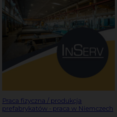
Praca fizyczna / produkcja
prefabrykatów - praca w Niemczech