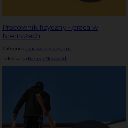
Pracownik fizyczny - praca w
Niemczech
Kategoria:
Pracownicy fizyczni
,
Lokalizacja:
Niemcy
,
Neuwied
,