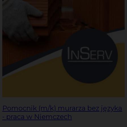
Pomocnik (m/k) murarza bez języka
- praca w Niemczech