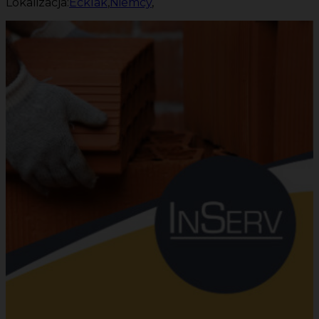
Lokalizacja:
Ecklak
,
Niemcy
,