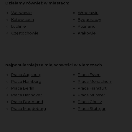
Działamy również w miastach:
Warszawie
Wrocławiu
Katowicach
Bydgoszczy
Lublinie
Poznaniu
Częstochowie
Krakowie
Najpopularniejsze miejscowości w Niemczech
Praca Augsburg
Praca Essen
Praca Hamburg
Praca Monachium
Praca Berlin
Praca Frankfurt
Praca Hannover
Praca Munster
Praca Dortmund
Praca Görlitz
Praca Magdeburg
Praca Stuttgar