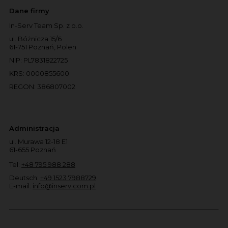
Dane firmy
In-Serv Team Sp. z o.o.
ul. Bóżnicza 15/6
61-751 Poznań, Polen
NIP: PL7831822725
KRS: 0000855600
REGON: 386807002
Administracja
ul. Murawa 12-18 E1
61-655 Poznań
Tel:
+48 795 988 288
Deutsch:
+49 1523 7988729
E-mail:
info@inserv.com.pl