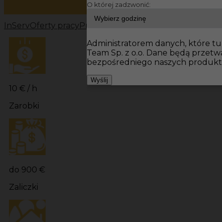
O której zadzwonić:
InServ
Oferty pracy
Pracownicy fizyczni Niemcy
Pracowni
Administratorem danych, które tu 
Team Sp. z o.o. Dane będą przet
bezpośredniego naszych produktó
Wyślij
10 € / h
Zarobki
do 900 €
Zaliczki