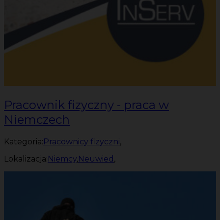
Pracownik fizyczny - praca w
Niemczech
Kategoria:
Pracownicy fizyczni
,
Lokalizacja:
Niemcy
,
Neuwied
,