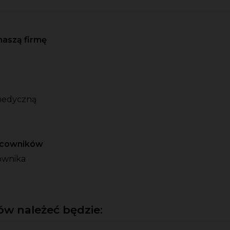
naszą firmę
medyczną
racowników
ownika
w należeć będzie: