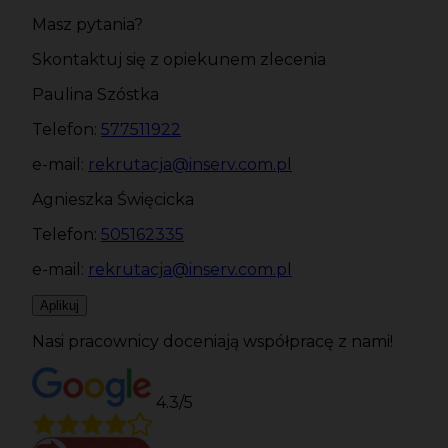
Masz pytania?
Skontaktuj się z opiekunem zlecenia
Paulina Szóstka
Telefon:
577511922
e-mail:
rekrutacja@inserv.com.pl
Agnieszka Święcicka
Telefon:
505162335
e-mail:
rekrutacja@inserv.com.pl
Aplikuj
Nasi pracownicy doceniają współpracę z nami!
4.3/5