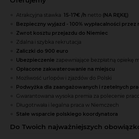
Oferujemy
Atrakcyjna stawka
15-17
€ /h
netto
(NA RĘKĘ)
Bezpieczny wyjazd - 100% wypłacalności przez 
Zwrot kosztu przejazdu do Niemiec
Zdalna i szybka rekrutacja
Zaliczki do 900 euro
Ubezpieczenie
zapewniające bezpłatną opiekę 
Opłacone zakwaterowanie na miejscu
Możliwość urlopów i zjazdów do Polski
Podwyżka dla zaangażowanych i rzetelnych p
Gwarantowana wysoka premia za polecenie prac
Długotrwała i legalna praca w Niemczech
Stałe wsparcie polskiego koordynatora
Do Twoich najważniejszych obowiązkó