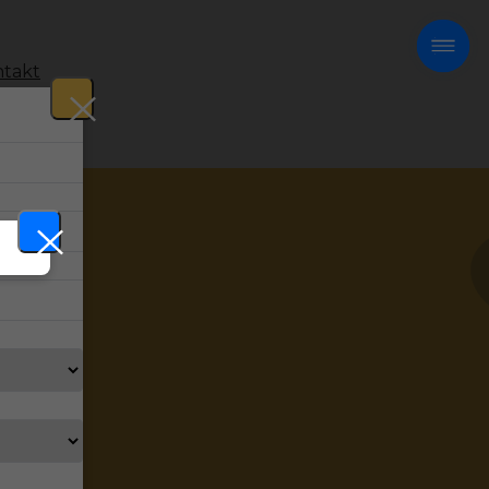
takt
!