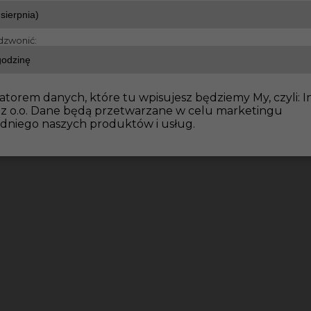
dzwonić:
cy fizyczni
Prace ziemne za granicą ( Niemcy )
atorem danych, które tu wpisujesz będziemy My, czyli: I
 z o.o. Dane będą przetwarzane w celu marketingu
dniego naszych produktów i usług.