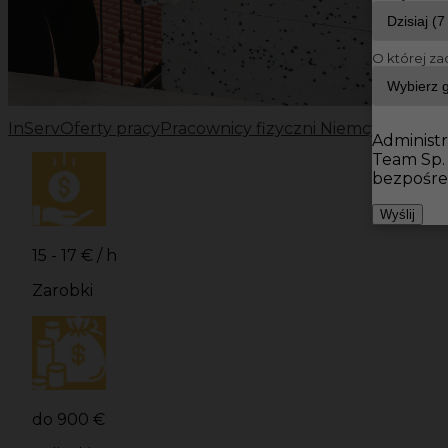
O której za
InServ
Oferty pracy
Pracownicy fizyczni Niemcy
Pracowni
Administr
Team Sp.
bezpośre
Wyślij
15 - 17 € / h
Zarobki
do 900 €