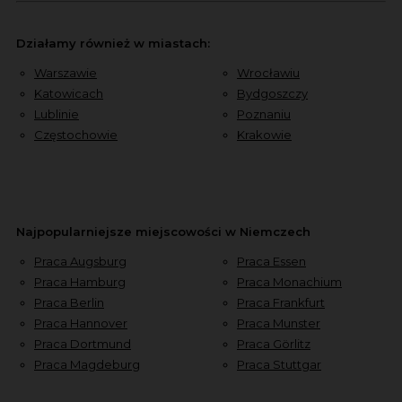
Działamy również w miastach:
Warszawie
Wrocławiu
Katowicach
Bydgoszczy
Lublinie
Poznaniu
Częstochowie
Krakowie
Najpopularniejsze miejscowości w Niemczech
Praca Augsburg
Praca Essen
Praca Hamburg
Praca Monachium
Praca Berlin
Praca Frankfurt
Praca Hannover
Praca Munster
Praca Dortmund
Praca Görlitz
Praca Magdeburg
Praca Stuttgar