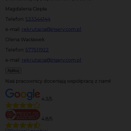
Magdalena Ciepła
Telefon:
533344144
e-mail:
rekrutacja@inserv.com.pl
Olena Wacławek
Telefon:
577511922
e-mail:
rekrutacja@inserv.com.pl
Aplikuj
Nasi pracownicy doceniają współpracę z nami!
4.3/5
4.8/5