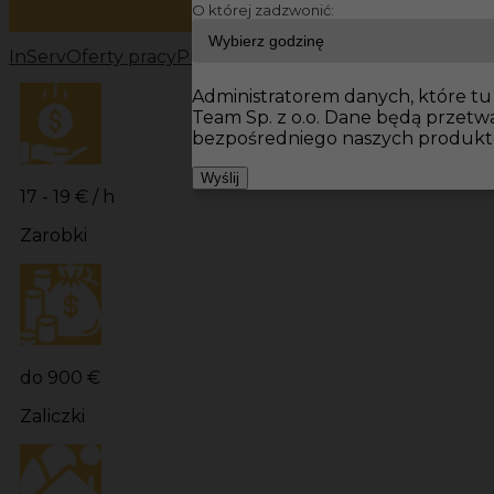
O której zadzwonić:
InServ
Oferty pracy
Pracownicy fizyczni Hohenlimburg
Administratorem danych, które tu 
Team Sp. z o.o. Dane będą przet
bezpośredniego naszych produktó
Wyślij
17 - 19 € / h
Zarobki
do 900 €
Zaliczki