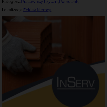
Kategoria:
Pracownicy fizyczni
,
Pomocnik
,
Lokalizacja:
Ecklak
,
Niemcy
,