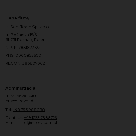
Dane firmy
In-Serv Team Sp. z o.o.
ul. Bóżnicza 15/6
61-751 Poznań, Polen
NIP: PL7831822725
KRS: 0000855600
REGON: 386807002
Administracja
ul. Murawa 12-18 E1
61-655 Poznań
Tel:
+48 795 988 288
Deutsch:
+49 1523 7988729
E-mail:
info@inserv.com.pl