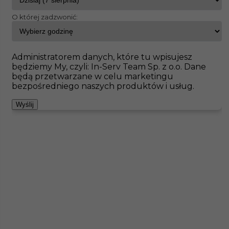
O której zadzwonić:
InServ
Oferty pracy
Betoniarz
Drensteinfurt
Pokaż filtr
Brak ofert pod wskazane kryteria
Administratorem danych, które tu wpisujesz
będziemy My, czyli: In-Serv Team Sp. z o.o. Dane
Zobacz też
będą przetwarzane w celu marketingu
bezpośredniego naszych produktów i usług.
Wyślij
Piaskarz (m/k) - praca w Niemczech
Kategoria
Prace budowlane
,
Betoniarz