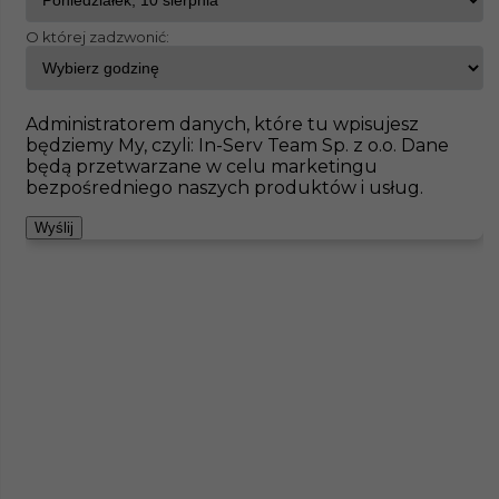
O której zadzwonić:
InServ
Oferty pracy
Betoniarz
Helbra
Pokaż filtr
Brak ofert pod wskazane kryteria
Administratorem danych, które tu wpisujesz
będziemy My, czyli: In-Serv Team Sp. z o.o. Dane
Zobacz też
będą przetwarzane w celu marketingu
bezpośredniego naszych produktów i usług.
Wyślij
Piaskarz (m/k) - praca w Niemczech
Kategoria
Prace budowlane
,
Betoniarz