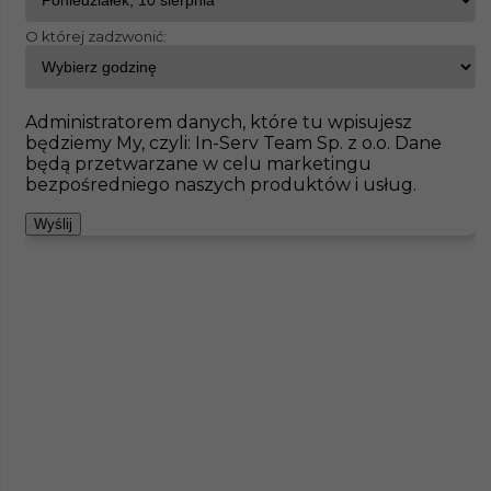
O której zadzwonić:
InServ
Oferty pracy
Betoniarz
Kühlungsborn
Pokaż filtr
Brak ofert pod wskazane kryteria
Administratorem danych, które tu wpisujesz
będziemy My, czyli: In-Serv Team Sp. z o.o. Dane
Zobacz też
będą przetwarzane w celu marketingu
bezpośredniego naszych produktów i usług.
Wyślij
Piaskarz (m/k) - praca w Niemczech
Kategoria
Prace budowlane
,
Betoniarz