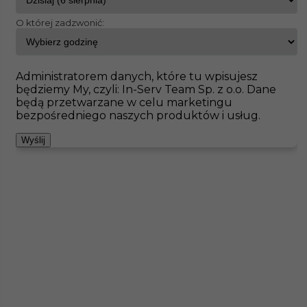
O której zadzwonić:
InServ
Oferty pracy
Betoniarz
Willich
Pokaż filtr
Brak ofert pod wskazane kryteria
Administratorem danych, które tu wpisujesz
będziemy My, czyli: In-Serv Team Sp. z o.o. Dane
Zobacz też
będą przetwarzane w celu marketingu
bezpośredniego naszych produktów i usług.
Wyślij
Piaskarz (m/k) - praca w Niemczech
Kategoria
Prace budowlane
,
Betoniarz