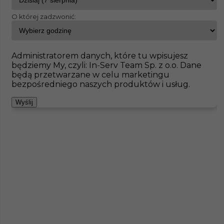
O której zadzwonić:
InServ
Oferty pracy
Aitrach
Pokaż filtr
Brak ofert pod wskazane kryteria
Administratorem danych, które tu wpisujesz
będziemy My, czyli: In-Serv Team Sp. z o.o. Dane
Zobacz też
będą przetwarzane w celu marketingu
bezpośredniego naszych produktów i usług.
Wyślij
Praca dla Betoniarza w Niemczech
Kategoria
Prace budowlane
,
Betoniarz