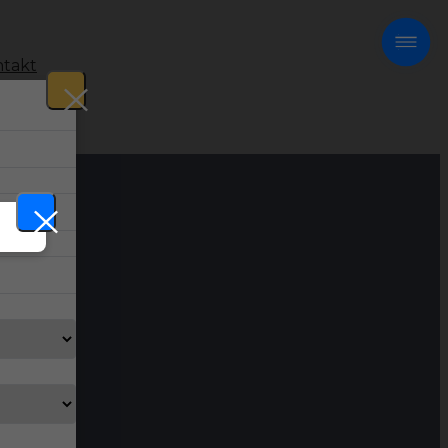
takt
!