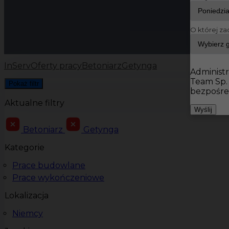
O której za
InServ
Oferty pracy
Betoniarz
Getynga
Administr
Team Sp.
Pokaż filtr
bezpośre
Aktualne filtry
Wyślij
Betoniarz
Getynga
Kategorie
Prace budowlane
Prace wykończeniowe
Lokalizacja
Niemcy