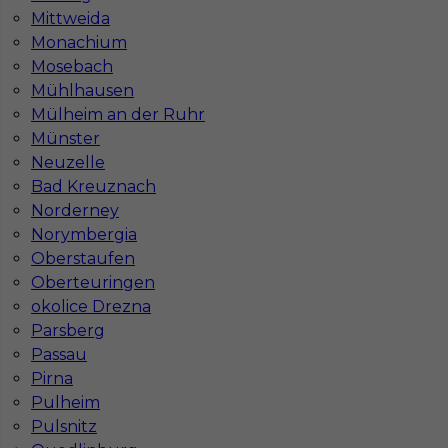
Mittweida
Monachium
Mosebach
Mühlhausen
Mülheim an der Ruhr
Münster
Neuzelle
Bad Kreuznach
Norderney
Norymbergia
Oberstaufen
Oberteuringen
okolice Drezna
InServ © 2014 – 2026 | Wszelkie prawa zastrzeżone
Parsberg
Passau
Pirna
Pulheim
Witryna korzysta z ciasteczek
Pulsnitz
Ta witryna używa ciasteczek (cookies) do