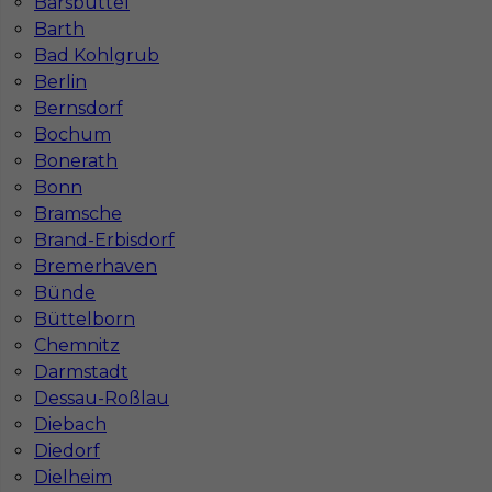
Barsbüttel
Barth
1
Bad Kohlgrub
Berlin
Znaleziono 2 wyników
Bernsdorf
Bochum
Bonerath
Bonn
Bramsche
Brand-Erbisdorf
Najczęściej zadawane pytania (FAQ)
Bremerhaven
Bünde
Büttelborn
Jak znaleźć pracę za granicą?
Chemnitz
Darmstadt
Czy praca Niemcy na budowie nadal się
Dessau-Roßlau
opłaca przy obecnych kosztach życia?
Diebach
Diedorf
Dielheim