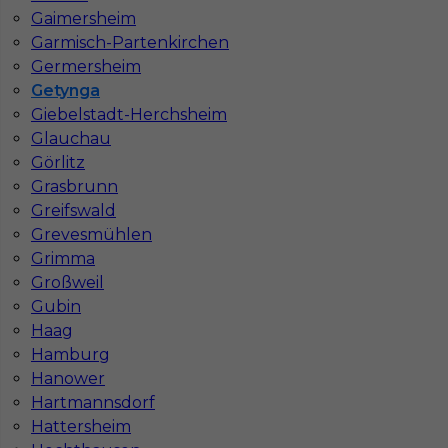
Gaimersheim
Garmisch-Partenkirchen
Germersheim
Getynga
Giebelstadt-Herchsheim
Glauchau
Görlitz
Mapa ofert pracy
Mapa kategorii
Grasbrunn
Greifswald
Grevesmühlen
Grimma
Informacje w sprawie pracy
Großweil
Telefon:
793-577-977
Gubin
Haag
Hamburg
Hanower
Dane firmy
Hartmannsdorf
In-Serv Team Sp. z o.o.
Hattersheim
ul. Bóżnicza 15/6