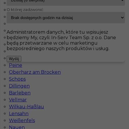
Albig
O której zadzwonić:
Pasenbach
InServ
Oferty pracy
Prace budowlane
Getynga
Klettgau
Bisingen
Pokaż filtr
Gorxheimertal
Administratorem danych, które tu wpisujesz
będziemy My, czyli: In-Serv Team Sp. z o.o. Dane
Waldeck
będą przetwarzane w celu marketingu
Schorndorf
bezpośredniego naszych produktów i usług.
Seubersdorf
Neunkirchen
Wyślij
Peine
Oberharz am Brocken
Schöps
Dillingen
Dekarz zagranica praca od zaraz
Barleben
Vellmar
Kategoria
Prace budowlane
,
Dekarz
Wilkau-Haßlau
Lokalizacja
Niemcy
,
Getynga
Lensahn
Weißenfels
Wymagane języki
Niemiecki dobry
,
Niemiecki
Nauen
komunikatywny
,
Angielski komunikatywny