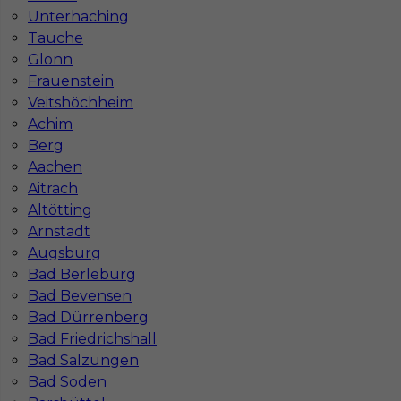
Unterhaching
Stawka
15 - 17 € / h
Tauche
Glonn
Frauenstein
Veitshöchheim
Achim
Berg
Aachen
Aitrach
Altötting
Arnstadt
Dekarz cieśla praca Niemcy
Augsburg
Bad Berleburg
Kategoria
Prace budowlane
,
Dekarz
Bad Bevensen
Bad Dürrenberg
Lokalizacja
Niemcy
,
Getynga
Bad Friedrichshall
Wymagane języki
Niemiecki dobry
,
Niemiecki
Bad Salzungen
komunikatywny
,
Angielski komunikatywny
Bad Soden
Stawka
16 - 18 € / h