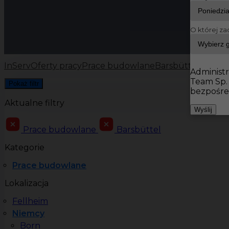
O której za
InServ
Oferty pracy
Prace budowlane
Barsbüttel
Administr
Team Sp.
Pokaż filtr
bezpośre
Aktualne filtry
Wyślij
Prace budowlane
Barsbüttel
Kategorie
Prace budowlane
Lokalizacja
Fellheim
Niemcy
Born