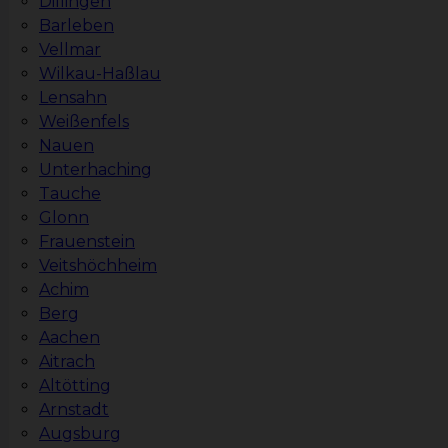
Dillingen
Barleben
Vellmar
Wilkau-Haßlau
Lensahn
Weißenfels
Nauen
Unterhaching
Tauche
Glonn
Frauenstein
Veitshöchheim
Achim
Berg
Aachen
Aitrach
Altötting
Arnstadt
Augsburg