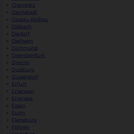
Chemnitz
Darmstadt
Dessau-Roßlau
Diebach
Diedorf
Dielheim
Dortmund
Drensteinfurt
Drezno
Duisburg
Düsseldorf
Erfurt
Erlangen
Erlensee
Essen
Eutin
Flensburg
Föhren