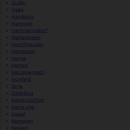
Gubin
Haag
Hamburg
Hanower
Hartmannsdorf
Hattersheim
Hechthausen
Hemmoor
Herne
Herten
Herzogenrath
Hünfeld
Jena
Jüterbog
Kamp-Lintfort
Karlsruhe
Kassel
Kempten
Kerken