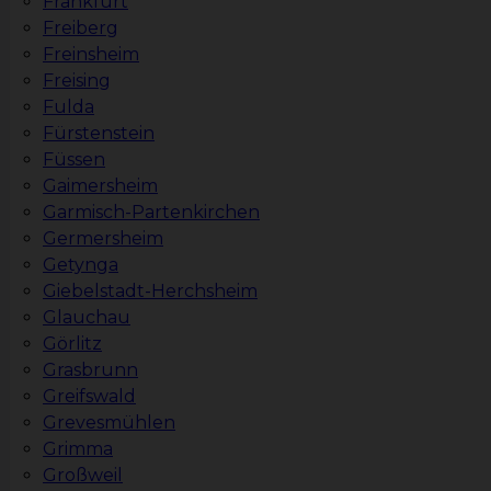
Frankfurt
Freiberg
Freinsheim
Freising
Fulda
Fürstenstein
Füssen
Gaimersheim
Garmisch-Partenkirchen
Germersheim
Getynga
Giebelstadt-Herchsheim
Glauchau
Görlitz
Grasbrunn
Greifswald
Grevesmühlen
Grimma
Großweil