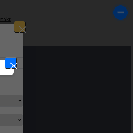
takt
!