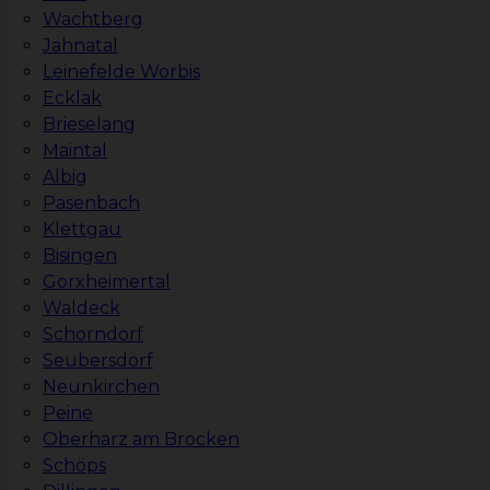
Wachtberg
Jahnatal
Leinefelde Worbis
Ecklak
Brieselang
Maintal
Albig
Pasenbach
Klettgau
Bisingen
Gorxheimertal
Waldeck
Schorndorf
Seubersdorf
Neunkirchen
Peine
Oberharz am Brocken
Schöps