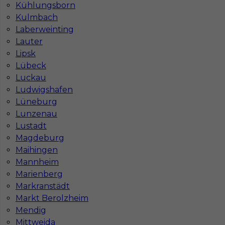
Kühlungsborn
Kulmbach
Laberweinting
Lauter
Lipsk
Lübeck
Luckau
Ludwigshafen
Lüneburg
Lunzenau
Lustadt
Magdeburg
Maihingen
Mannheim
InServ © 2014 – 2026 | Wszelkie prawa zastrzeżone
Marienberg
Markranstädt
Markt Berolzheim
Mendig
Witryna korzysta z ciasteczek
Mittweida