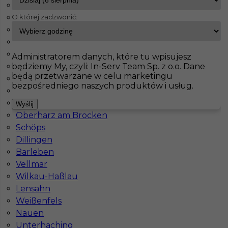
Pasenbach
O której zadzwonić:
Klettgau
InServ
Oferty pracy
Prace budowlane
Unterstadion
Bisingen
Gorxheimertal
Pokaż filtr
Waldeck
Administratorem danych, które tu wpisujesz
będziemy My, czyli: In-Serv Team Sp. z o.o. Dane
Schorndorf
będą przetwarzane w celu marketingu
Seubersdorf
bezpośredniego naszych produktów i usług.
Neunkirchen
Peine
Wyślij
Oberharz am Brocken
Schöps
Dillingen
Barleben
Praca za granicą - tynkarz
Vellmar
Wilkau-Haßlau
Kategoria
Prace budowlane
,
Tynkarz
Lensahn
Lokalizacja
Niemcy
,
Unterstadion
Weißenfels
Nauen
Wymagane języki
Niemiecki podstawowy
Unterhaching