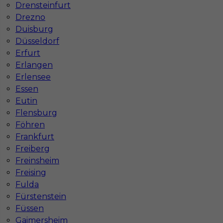
Drensteinfurt
Drezno
Duisburg
Düsseldorf
Erfurt
Erlangen
Erlensee
Essen
Mapa ofert pracy
Mapa kategorii
Eutin
Flensburg
Föhren
Frankfurt
Informacje w sprawie pracy
Freiberg
Telefon:
793-577-977
Freinsheim
Freising
Fulda
Fürstenstein
Dane firmy
Füssen
In-Serv Team Sp. z o.o.
Gaimersheim