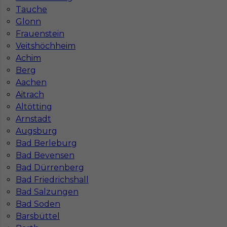
Stawka
19 - 21 € / h
Tauche
Glonn
Frauenstein
1
Veitshöchheim
Znaleziono 1 wyników
Achim
Berg
Aachen
Aitrach
Altötting
Arnstadt
Najczęściej zadawane pytania (FAQ)
Augsburg
Bad Berleburg
Bad Bevensen
Jak znaleźć pracę za granicą?
Bad Dürrenberg
Bad Friedrichshall
Bad Salzungen
Czy praca Niemcy na budowie nadal się
opłaca przy obecnych kosztach życia?
Bad Soden
Barsbüttel