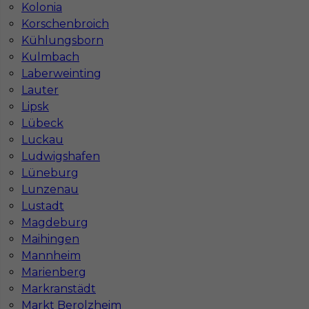
Kolonia
Korschenbroich
Kühlungsborn
Kulmbach
Laberweinting
Lauter
Lipsk
Lübeck
Luckau
Ludwigshafen
Lüneburg
Lunzenau
Lustadt
Magdeburg
Maihingen
InServ © 2014 – 2026 | Wszelkie prawa zastrzeżone
Mannheim
Marienberg
Markranstädt
Markt Berolzheim
Witryna korzysta z ciasteczek