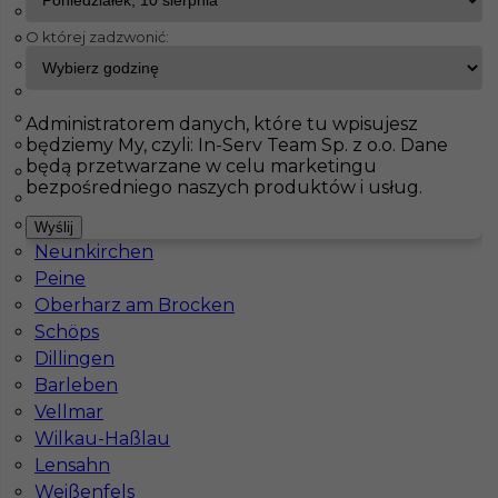
Maintal
O której zadzwonić:
Albig
InServ
Oferty pracy
Prace budowlane
Freising
Pasenbach
Klettgau
Pokaż filtr
Bisingen
Administratorem danych, które tu wpisujesz
będziemy My, czyli: In-Serv Team Sp. z o.o. Dane
Gorxheimertal
będą przetwarzane w celu marketingu
Waldeck
bezpośredniego naszych produktów i usług.
Schorndorf
Seubersdorf
Wyślij
Neunkirchen
Peine
Oberharz am Brocken
Schöps
Pomocnik budowlany bez języka - od zaraz!
Dillingen
Barleben
Kategoria
Prace budowlane
,
Pracownicy fizyczni
,
Vellmar
Pomocnik
Wilkau-Haßlau
Lokalizacja
Niemcy
,
Freising
Lensahn
Weißenfels
Wymagane języki
Bez języka