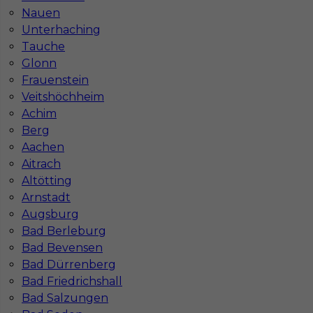
Nauen
Stawka
12 - 14 € / h
Unterhaching
Tauche
1
Glonn
Frauenstein
Znaleziono 1 wyników
Veitshöchheim
Achim
Berg
Aachen
Aitrach
Altötting
Najczęściej zadawane pytania (FAQ)
Arnstadt
Augsburg
Bad Berleburg
Jak znaleźć pracę za granicą?
Bad Bevensen
Bad Dürrenberg
Czy praca Niemcy na budowie nadal się
Bad Friedrichshall
opłaca przy obecnych kosztach życia?
Bad Salzungen