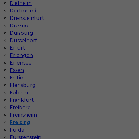
Dielheim
Dortmund
Drensteinfurt
Drezno
Duisburg
Düsseldorf
Erfurt
Erlangen
Mapa ofert pracy
Erlensee
Mapa kategorii
Essen
Eutin
Flensburg
Informacje w sprawie pracy
Föhren
Telefon:
793-577-977
Frankfurt
Freiberg
Freinsheim
Freising
Fulda
Dane firmy
Fürstenstein