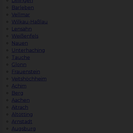
Dillingen
Barleben
Vellmar
Wilkau-Haßlau
Lensahn
Weißenfels
Nauen
Unterhaching
Tauche
Glonn
Frauenstein
Veitshöchheim
Achim
Berg
Aachen
Aitrach
Altötting
Arnstadt
Augsburg