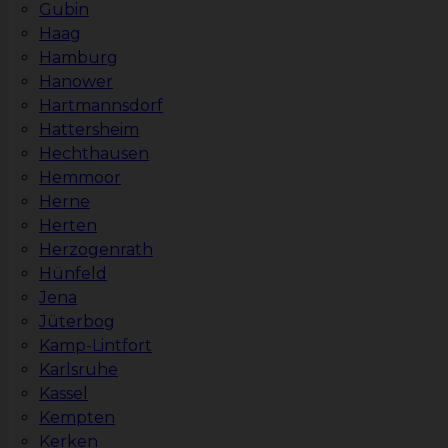
Gubin
Haag
Hamburg
Hanower
Hartmannsdorf
Hattersheim
Hechthausen
Hemmoor
Herne
Herten
Herzogenrath
Hünfeld
Jena
Jüterbog
Kamp-Lintfort
Karlsruhe
Kassel
Kempten
Kerken