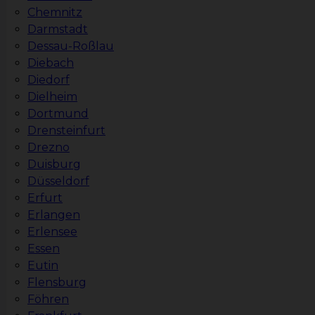
Chemnitz
Darmstadt
Dessau-Roßlau
Diebach
Diedorf
Dielheim
Dortmund
Drensteinfurt
Drezno
Duisburg
Düsseldorf
Erfurt
Erlangen
Erlensee
Essen
Eutin
Flensburg
Föhren