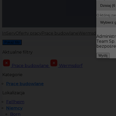
O której za
InServ
Oferty pracy
Prace budowlane
Wermsdorf
Administr
Team Sp.
Pokaż filtr
bezpośre
Aktualne filtry
Wyślij
Prace budowlane
Wermsdorf
Kategorie
Prace budowlane
Lokalizacja
Fellheim
Niemcy
Born