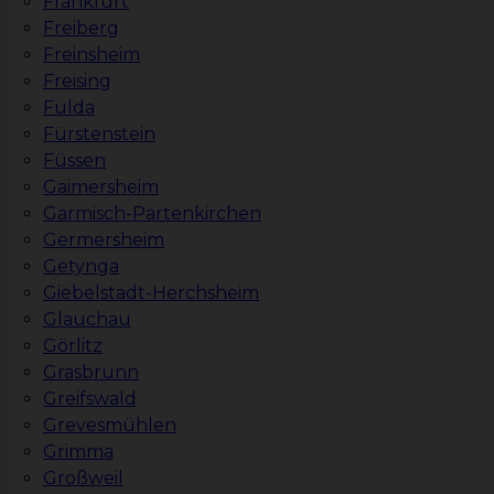
Frankfurt
Freiberg
Freinsheim
Freising
Fulda
Fürstenstein
Füssen
Gaimersheim
Garmisch-Partenkirchen
Germersheim
Getynga
Giebelstadt-Herchsheim
Glauchau
Görlitz
Grasbrunn
Greifswald
Grevesmühlen
Grimma
Großweil