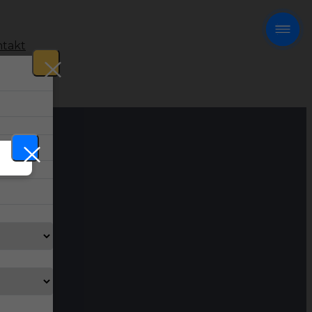
takt
!