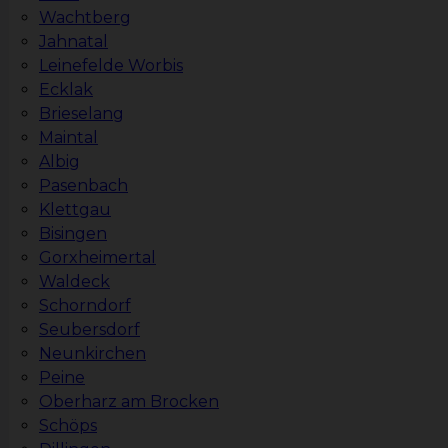
Wachtberg
Jahnatal
Leinefelde Worbis
Ecklak
Brieselang
Maintal
Albig
Pasenbach
Klettgau
Bisingen
Gorxheimertal
Waldeck
Schorndorf
Seubersdorf
Neunkirchen
Peine
Oberharz am Brocken
Schöps