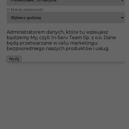
O której zadzwonić:
InServ
Oferty pracy
Betoniarz
Neuzelle
Pokaż filtr
Brak ofert pod wskazane kryteria
Administratorem danych, które tu wpisujesz
będziemy My, czyli: In-Serv Team Sp. z o.o. Dane
Zobacz też
będą przetwarzane w celu marketingu
bezpośredniego naszych produktów i usług.
Wyślij
Piaskarz (m/k) - praca w Niemczech
Kategoria
Prace budowlane
,
Betoniarz