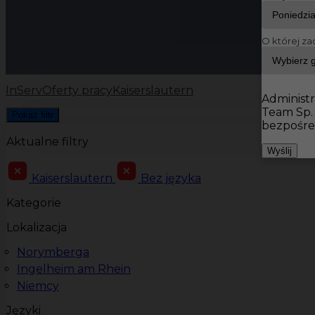
O której za
InServ
Oferty pracy
Kaiserslautern
Administr
Team Sp.
Pokaż filtr
bezpośre
Aktualne filtry
Wyślij
Kaiserslautern
Bez języka
Kategorie
Lokalizacja
Norymberga
Ingelheim am Rhein
Niemcy
Języki