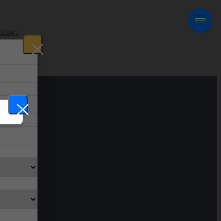
takt
!