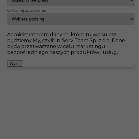
O której zadzwonić:
InServ
Oferty pracy
Saalburg
Pokaż filtr
Brak ofert pod wskazane kryteria
Administratorem danych, które tu wpisujesz
będziemy My, czyli: In-Serv Team Sp. z o.o. Dane
Zobacz też
będą przetwarzane w celu marketingu
bezpośredniego naszych produktów i usług.
Wyślij
Montaż konstrukcji szklanych - praca w
Niemczech