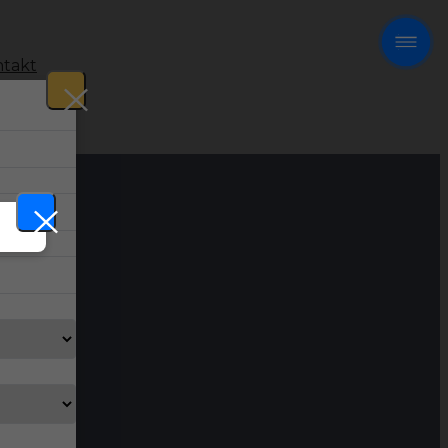
takt
!