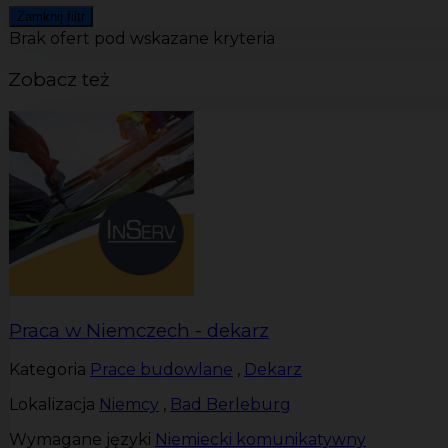
Zamknij filtr
Brak ofert pod wskazane kryteria
Zobacz też
Praca w Niemczech - dekarz
Kategoria
Prace budowlane
,
Dekarz
Lokalizacja
Niemcy
,
Bad Berleburg
Wymagane języki
Niemiecki komunikatywny