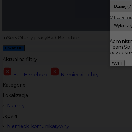
O której za
InServ
Oferty pracy
Bad Berleburg
Administr
Team Sp.
Pokaż filtr
bezpośre
Aktualne filtry
Wyślij
Bad Berleburg
Niemiecki dobry
Kategorie
Lokalizacja
Niemcy
Języki
Niemiecki komunikatywny