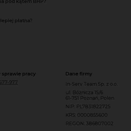
zna pod kątem BHP?
lepiej płatna?
 sprawie pracy
Dane firmy
577-977
In-Serv Team Sp. z o.o.
ul. Bóżnicza 15/6
61-751 Poznań, Polen
NIP: PL7831822725
KRS: 0000855600
REGON: 386807002