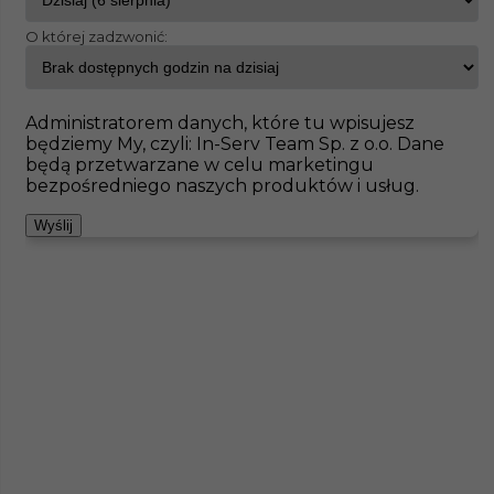
O której zadzwonić:
InServ
Oferty pracy
Greifswald
Pokaż filtr
Brak ofert pod wskazane kryteria
Administratorem danych, które tu wpisujesz
będziemy My, czyli: In-Serv Team Sp. z o.o. Dane
Zobacz też
będą przetwarzane w celu marketingu
bezpośredniego naszych produktów i usług.
Wyślij
Piaskarz (m/k) - praca w Niemczech
Kategoria
Prace budowlane
,
Betoniarz