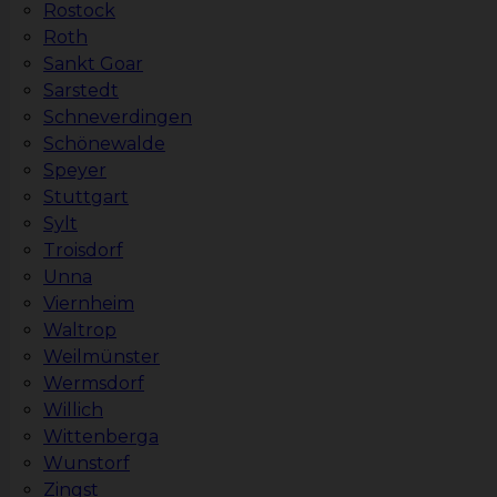
Rostock
Roth
Sankt Goar
Sarstedt
Schneverdingen
Schönewalde
Speyer
Stuttgart
Sylt
Troisdorf
Unna
Viernheim
Waltrop
Weilmünster
Wermsdorf
Willich
Wittenberga
Wunstorf
Zingst