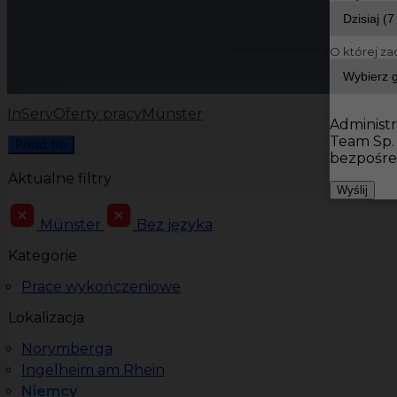
O której za
InServ
Oferty pracy
Münster
Administr
Team Sp.
Pokaż filtr
bezpośre
Aktualne filtry
Wyślij
Münster
Bez języka
Kategorie
Prace wykończeniowe
Lokalizacja
Norymberga
Ingelheim am Rhein
Niemcy