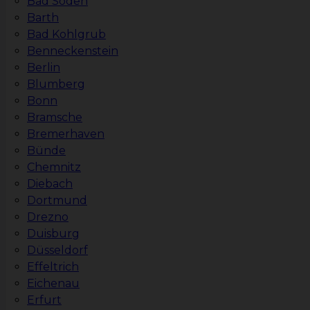
Bad Soden
Barth
Bad Kohlgrub
Benneckenstein
Berlin
Blumberg
Bonn
Bramsche
Bremerhaven
Bünde
Chemnitz
Diebach
Dortmund
Drezno
Duisburg
Düsseldorf
Effeltrich
Eichenau
Erfurt