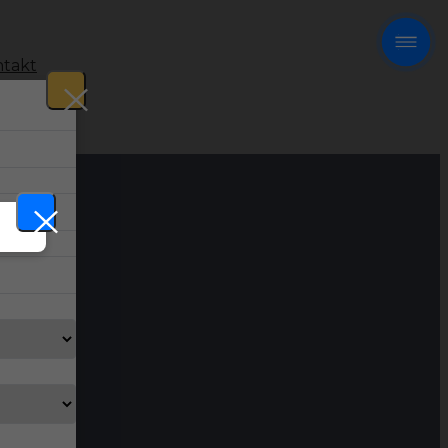
takt
!