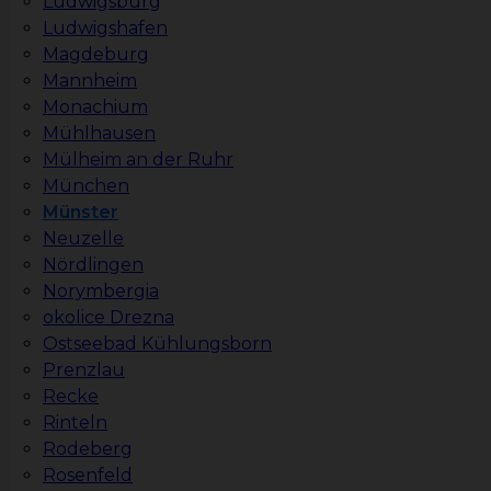
Ludwigsburg
Ludwigshafen
Magdeburg
Mannheim
Monachium
Mühlhausen
Mülheim an der Ruhr
München
Münster
Neuzelle
Nördlingen
Norymbergia
okolice Drezna
Ostseebad Kühlungsborn
Prenzlau
Recke
Rinteln
Rodeberg
Rosenfeld