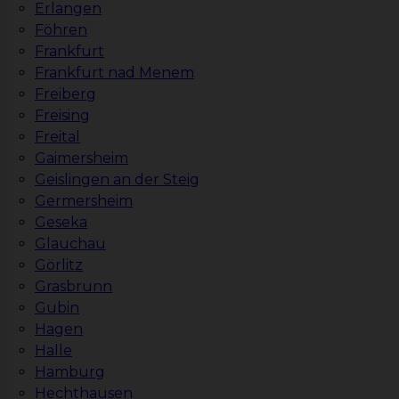
Erlangen
Föhren
Frankfurt
Frankfurt nad Menem
Freiberg
Freising
Freital
Gaimersheim
Geislingen an der Steig
Germersheim
Geseka
Glauchau
Görlitz
Grasbrunn
Gubin
Hagen
Halle
Hamburg
Hechthausen