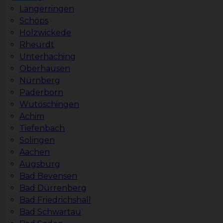
Langerringen
Schöps
Holzwickede
Rheurdt
Unterhaching
Oberhausen
Nürnberg
Paderborn
Wutöschingen
Achim
Tiefenbach
Solingen
Aachen
Augsburg
Bad Bevensen
Bad Dürrenberg
Bad Friedrichshall
Bad Schwartau