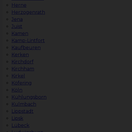
Herne
Herzogenrath
Jena
Juist
Kamen
Kamp-Lintfort
Kaufbeuren
Kerken
Kirchdorf
Kirchham
Kirkel
Köfering
Köln
Kühlungsborn
Kulmbach
Lippstadt
Lipsk
Lübeck