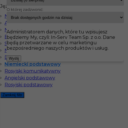
Języki
O której zadzwonić:
InServ
Oferty pracy
Niemiecki komunikatywny
Angielski komunikatywny
Pokaż filtr
Niemiecki dobry
Administratorem danych, które tu wpisujesz
Bez języka
będziemy My, czyli: In-Serv Team Sp. z o.o. Dane
będą przetwarzane w celu marketingu
Szwedzki komunikatywny
bezpośredniego naszych produktów i usług.
Norweski komunikatywny
Duński komunikatywny
Wyślij
Niemiecki podstawowy
Rosyjski komunikatywny
Angielski podstawowy
Rosyjski podstawowy
Piaskarz (m/k) - praca w Niemczech
Zamknij filtr
Kategoria
Prace budowlane
,
Betoniarz
Lokalizacja
Niemcy
,
Germersheim
Wymagane języki
Niemiecki podstawowy