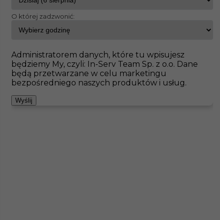
O której zadzwonić:
InServ
Oferty pracy
Aitrach
Pokaż filtr
Brak ofert pod wskazane kryteria
Administratorem danych, które tu wpisujesz
będziemy My, czyli: In-Serv Team Sp. z o.o. Dane
Zobacz też
będą przetwarzane w celu marketingu
bezpośredniego naszych produktów i usług.
Wyślij
Praca dla Betoniarza w Niemczech
Kategoria
Prace budowlane
,
Betoniarz