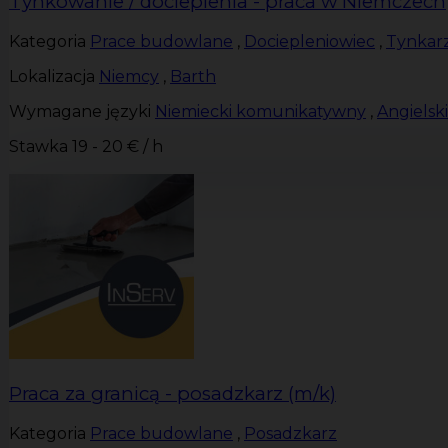
Tynkowanie / docieplenia - praca w Niemczech
Kategoria
Prace budowlane
,
Dociepleniowiec
,
Tynkar
Lokalizacja
Niemcy
,
Barth
Wymagane języki
Niemiecki komunikatywny
,
Angiels
Stawka
19 - 20 € / h
Praca za granicą - posadzkarz (m/k)
Kategoria
Prace budowlane
,
Posadzkarz