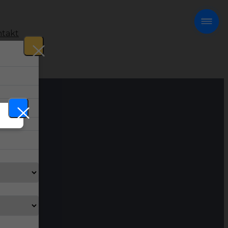
takt
!