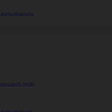
ki komunikatywny
iemczech (m/k)
i komunikatywny