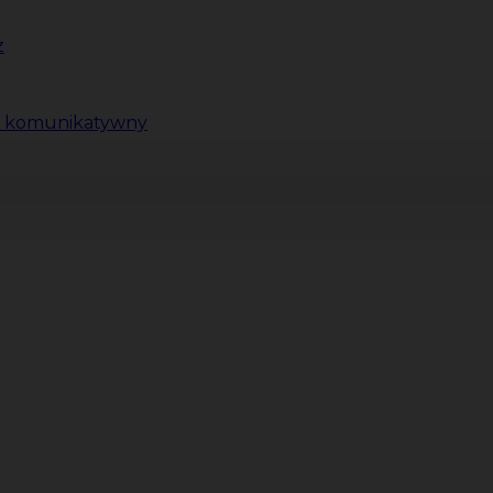
z
ki komunikatywny