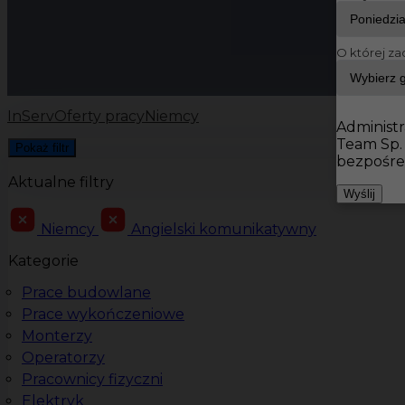
O której za
InServ
Oferty pracy
Niemcy
Administr
Team Sp.
Pokaż filtr
bezpośre
Aktualne filtry
Wyślij
Niemcy
Angielski komunikatywny
Kategorie
Prace budowlane
Prace wykończeniowe
Monterzy
Operatorzy
Pracownicy fizyczni
Elektryk