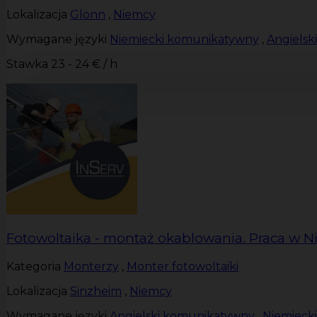
Lokalizacja
Glonn
,
Niemcy
Wymagane języki
Niemiecki komunikatywny
,
Angiels
Stawka
23 - 24 € / h
Fotowoltaika - montaż okablowania. Praca w N
Kategoria
Monterzy
,
Monter fotowoltaiki
Lokalizacja
Sinzheim
,
Niemcy
Wymagane języki
Angielski komunikatywny
,
Niemieck