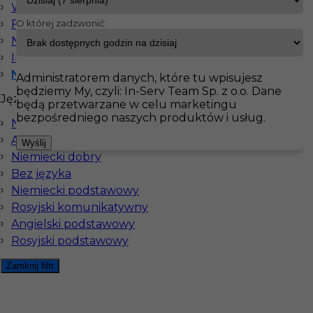
Welzow
Fellheim
O której zadzwonić:
InServ
Oferty pracy
Niemcy
Norymberga
Ingelheim am Rhein
Pokaż filtr
Niemcy
Administratorem danych, które tu wpisujesz
będziemy My, czyli: In-Serv Team Sp. z o.o. Dane
Języki
będą przetwarzane w celu marketingu
bezpośredniego naszych produktów i usług.
Niemiecki komunikatywny
Angielski komunikatywny
Wyślij
Niemiecki dobry
Bez języka
Niemiecki podstawowy
Rosyjski komunikatywny
Montaż konstrukcji szklanych - praca w
Angielski podstawowy
Niemczech
Rosyjski podstawowy
Kategoria
Monterzy
Zamknij filtr
Lokalizacja
Haiterbach
,
Niemcy