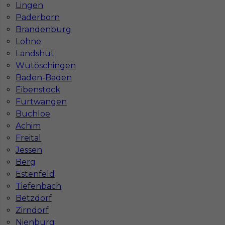
Znaleziono 3 wyników
Lingen
Paderborn
Brandenburg
Lohne
Landshut
Wutöschingen
Najczęściej zadawane pytania (FAQ)
Baden-Baden
Eibenstock
Furtwangen
Jak znaleźć pracę za granicą?
Buchloe
Achim
Freital
Czy praca Niemcy na budowie nadal się
Jessen
opłaca przy obecnych kosztach życia?
Berg
Estenfeld
Tiefenbach
Gdzie do pracy za granicę?
Betzdorf
Zirndorf
Co to jest Gewerbe?
Nienburg