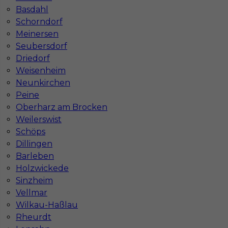
Stawka
18 - 20 € / h
Basdahl
Schorndorf
Meinersen
Seubersdorf
Driedorf
Weisenheim
Neunkirchen
Peine
Oberharz am Brocken
Weilerswist
Schöps
Monter płyt gk praca za granicą
Dillingen
Kategoria
Prace budowlane
,
Monter Płyt GK
Barleben
Holzwickede
Lokalizacja
Niemcy
,
Kassel
Sinzheim
Wymagane języki
Niemiecki komunikatywny
Vellmar
Wilkau-Haßlau
Stawka
13 - 15 € / h
Rheurdt