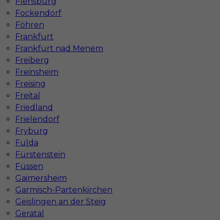
Flensburg
Fockendorf
Föhren
Frankfurt
Frankfurt nad Menem
Freiberg
Freinsheim
Freising
Freital
Friedland
Frielendorf
InServ © 2014 – 2026 | Wszelkie prawa zastrzeżone
Fryburg
Fulda
Fürstenstein
Witryna korzysta z ciasteczek
Füssen
Gaimersheim
Ta witryna używa ciasteczek (cookies) do
personalizacji treści i reklam, oferowania funkcji
Garmisch-Partenkirchen
społecznościowych oraz analizy naszego ruchu
Geislingen an der Steig
internetowego.
Geratal