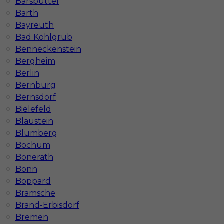
Barsbüttel
Barth
Bayreuth
Bad Kohlgrub
Mapa ofert pracy
Benneckenstein
Mapa kategorii
Bergheim
Berlin
Bernburg
Informacje w sprawie pracy
Bernsdorf
Telefon:
793-577-977
Bielefeld
Blaustein
Blumberg
Bochum
Bonerath
Dane firmy
Bonn
In-Serv Team Sp. z o.o.
Boppard
ul. Bóżnicza 15/6
Bramsche
61-751 Poznań, Polen
Brand-Erbisdorf
NIP: PL7831822725
Bremen
KRS: 0000855600