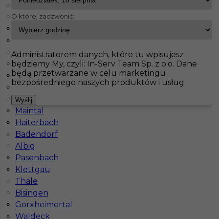
Born
O której zadzwonić:
Wachtberg
InServ
Oferty pracy
Kassel
Fürstenfeldbruck
Bad Schmiedeberg
Pokaż filtr
Jahnatal
Administratorem danych, które tu wpisujesz
będziemy My, czyli: In-Serv Team Sp. z o.o. Dane
Leinefelde Worbis
będą przetwarzane w celu marketingu
Ecklak
bezpośredniego naszych produktów i usług.
Brieselang
Langerringen
Wyślij
Maintal
Haiterbach
Badendorf
Albig
Regipsiarz / Szpachlarz - praca za granicą
Pasenbach
Klettgau
Kategoria
Prace wykończeniowe
,
Monter Płyt GK
Thale
Lokalizacja
Niemcy
,
Kassel
Bisingen
Gorxheimertal
Wymagane języki
Niemiecki podstawowy
Waldeck