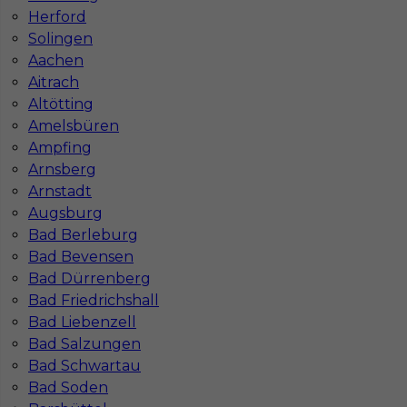
Herford
Solingen
Czy praca w Niemczech na budowie jest
Aachen
bezpieczna pod kątem BHP?
Aitrach
Altötting
Amelsbüren
Jakie kursy warto zrobić, aby praca za
Ampfing
granicą była lepiej płatna?
Arnsberg
Arnstadt
Czy praca w Niemczech bez języka jest
Augsburg
możliwa?
Bad Berleburg
Bad Bevensen
Bad Dürrenberg
Bad Friedrichshall
Bad Liebenzell
Bad Salzungen
Bad Schwartau
Bad Soden