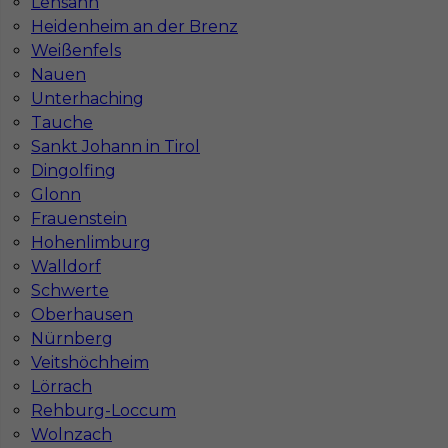
Lensahn
Heidenheim an der Brenz
Weißenfels
Nauen
Unterhaching
Tauche
Sankt Johann in Tirol
Dingolfing
Glonn
Praca spawanie metodą MAG / TIG zagranica
Frauenstein
Hohenlimburg
Kategoria
Spawacz
Walldorf
Lokalizacja
Niemcy
,
Kassel
Schwerte
Oberhausen
Wymagane języki
Niemiecki dobry
,
Niemiecki
komunikatywny
Nürnberg
Veitshöchheim
Stawka
14 - 16 € / h
Lörrach
Rehburg-Loccum
1
Wolnzach