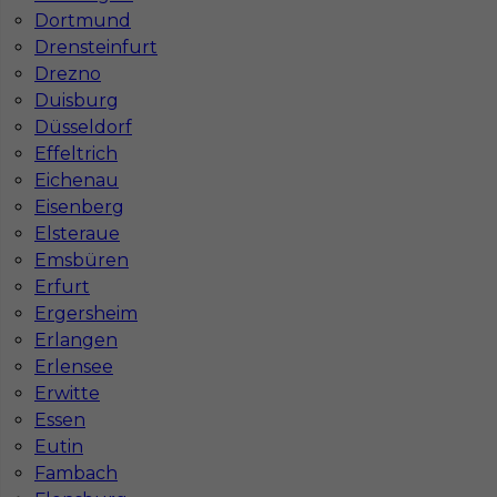
Dortmund
Drensteinfurt
Drezno
Najpopularniejsze miejscowości w Niemczech
Duisburg
Praca Augsburg
Praca Essen
Düsseldorf
Praca Hamburg
Praca Monachium
Effeltrich
Praca Berlin
Praca Frankfurt
Eichenau
Praca Hannover
Praca Munster
Eisenberg
Praca Dortmund
Praca Görlitz
Elsteraue
Praca Magdeburg
Praca Stuttgar
Emsbüren
Erfurt
Ergersheim
Erlangen
Erlensee
Erwitte
Essen
Eutin
Fambach