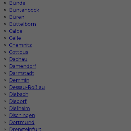
Bünde
Buntenbock
Büren
Büttelborn
Calbe
Celle
Chemnitz
Cottbus
Dachau
Damendorf
Darmstadt
Demmin
Dessau-Roßlau
Diebach
Diedorf
InServ © 2014 – 2026 | Wszelkie prawa zastrzeżone
Dielheim
Dischingen
Dortmund
Drensteinfurt
Witryna korzysta z ciasteczek