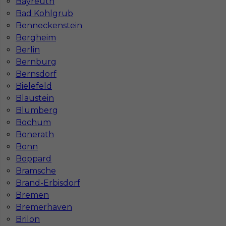
Bayreuth
Warszawie
Wrocławiu
Bad Kohlgrub
Katowicach
Bydgoszczy
Lublinie
Poznaniu
Benneckenstein
Częstochowie
Krakowie
Bergheim
Berlin
Bernburg
Bernsdorf
Bielefeld
Najpopularniejsze miejscowości w Niemczech
Blaustein
Praca Augsburg
Praca Essen
Blumberg
Praca Hamburg
Praca Monachium
Bochum
Praca Berlin
Praca Frankfurt
Bonerath
Praca Hannover
Praca Munster
Bonn
Praca Dortmund
Praca Görlitz
Boppard
Praca Magdeburg
Praca Stuttgar
Bramsche
Brand-Erbisdorf
Bremen
Bremerhaven
Brilon