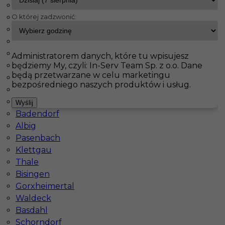
Fürstenfeldbruck
O której zadzwonić:
Bad Schmiedeberg
InServ
Oferty pracy
Lauter
Jahnatal
Leinefelde Worbis
Pokaż filtr
Ecklak
Administratorem danych, które tu wpisujesz
będziemy My, czyli: In-Serv Team Sp. z o.o. Dane
Brieselang
będą przetwarzane w celu marketingu
Langerringen
bezpośredniego naszych produktów i usług.
Maintal
Haiterbach
Wyślij
Badendorf
Albig
Pasenbach
Klettgau
Dekarz cieśla praca za granicą
Thale
Bisingen
Kategoria
Prace budowlane
,
Dekarz
Gorxheimertal
Lokalizacja
Niemcy
,
Lauter
Waldeck
Basdahl
Wymagane języki
Niemiecki komunikatywny
,
Schorndorf
Niemiecki dobry