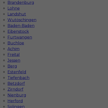
Brandenburg
Lohne
Landshut
Wutöschingen
Baden-Baden
Eibenstock
Furtwangen
Buchloe
Mapa ofert pracy
Achim
Mapa kategorii
Freital
Jessen
Berg
Informacje w sprawie pracy
Estenfeld
Telefon:
793-577-977
Tiefenbach
Betzdorf
Zirndorf
Nienburg
Herford
Dane firmy
Solingen