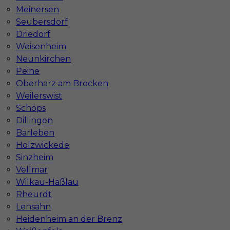
Meinersen
Stawka
16 - 18 € / h
Seubersdorf
Driedorf
1
Weisenheim
Neunkirchen
Znaleziono 1 wyników
Peine
Oberharz am Brocken
Weilerswist
Schöps
Dillingen
Barleben
Najczęściej zadawane pytania (FAQ)
Holzwickede
Sinzheim
Vellmar
Jak znaleźć pracę za granicą?
Wilkau-Haßlau
Rheurdt
Czy praca Niemcy na budowie nadal się
Lensahn
opłaca przy obecnych kosztach życia?
Heidenheim an der Brenz