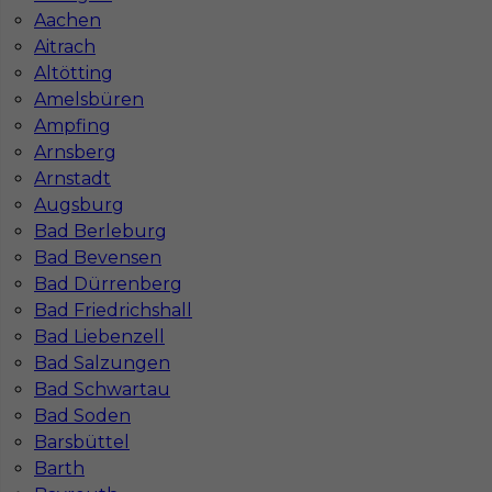
In-Serv Team Sp. z o.o.
Aachen
ul. Bóżnicza 15/6
Aitrach
61-751 Poznań, Polen
Altötting
NIP: PL7831822725
Amelsbüren
KRS: 0000855600
Ampfing
REGON: 386807002
Arnsberg
Arnstadt
Augsburg
Bad Berleburg
Administracja
Bad Bevensen
ul. Murawa 12-18 E1
61-655 Poznań
Bad Dürrenberg
Bad Friedrichshall
Tel:
+48 795 988 288
Bad Liebenzell
Deutsch:
+49 1523 7988729
E-mail:
info@inserv.com.pl
Bad Salzungen
Bad Schwartau
Bad Soden
Barsbüttel
Działamy również w miastach:
Barth