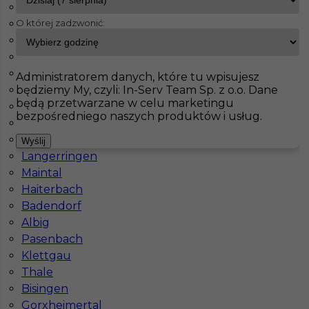
Welver
O której zadzwonić:
Born
InServ
Oferty pracy
Ratyzbona
Wachtberg
Fürstenfeldbruck
Pokaż filtr
Bad Schmiedeberg
Administratorem danych, które tu wpisujesz
będziemy My, czyli: In-Serv Team Sp. z o.o. Dane
Jahnatal
będą przetwarzane w celu marketingu
Leinefelde Worbis
bezpośredniego naszych produktów i usług.
Ecklak
Brieselang
Wyślij
Langerringen
Maintal
Haiterbach
Badendorf
Praca betoniarz prefabrykaty zagranica
Albig
Pasenbach
Kategoria
Prace budowlane
,
Betoniarz
Klettgau
Lokalizacja
Niemcy
,
Ratyzbona
,
Straßkirchen
Thale
Bisingen
Wymagane języki
Niemiecki komunikatywny
Gorxheimertal