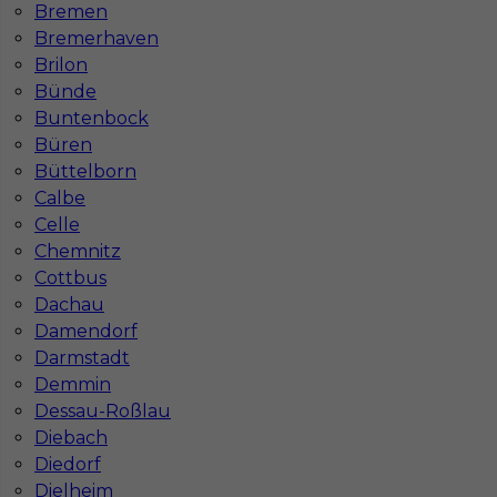
Bremen
Bremerhaven
Brilon
Bünde
Praca w Niemczech dla brukarza - Ratyzbona
Buntenbock
Büren
Kategoria
Prace budowlane
,
Brukarz
Büttelborn
Lokalizacja
Niemcy
,
Ratyzbona
Calbe
Celle
Wymagane języki
Angielski komunikatywny
,
Chemnitz
Niemiecki dobry
,
Niemiecki komunikatywny
Cottbus
Stawka
14 - 16 € / h
Dachau
Damendorf
1
Darmstadt
Demmin
Znaleziono 7 wyników
Dessau-Roßlau
Diebach
Diedorf
Dielheim