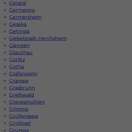
Geratal
Germering
Germersheim
Informacje w sprawie pracy
Geseka
Telefon:
793-577-977
Getynga
Giebelstadt-Herchsheim
Giengen
Glauchau
Görlitz
Dane firmy
Gotha
In-Serv Team Sp. z o.o.
Grafenwöhr
ul. Bóżnicza 15/6
Gransee
61-751 Poznań, Polen
Grasbrunn
NIP: PL7831822725
Greifswald
KRS: 0000855600
Grevesmühlen
REGON: 386807002
Grimma
Großenaspe
Großweil
Grünow
Administracja