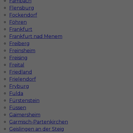
Fambach
Flensburg
Jakie kursy warto zrobić, aby praca za
Fockendorf
granicą była lepiej płatna?
Föhren
Frankfurt
Frankfurt nad Menem
Czy praca w Niemczech bez języka jest
Freiberg
możliwa?
Freinsheim
Freising
Freital
Friedland
Frielendorf
Fryburg
Fulda
Fürstenstein
Füssen
Gaimersheim
Garmisch-Partenkirchen
Mapa ofert pracy
Geislingen an der Steig
Mapa kategorii