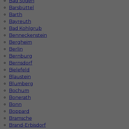
Bad Soden
Barsbüttel
Barth
Bayreuth
Bad Kohlgrub
Praca w Niemczech dla brukarza - okolice
Benneckenstein
Ratyzbony
Bergheim
Berlin
Kategoria
Prace budowlane
,
Brukarz
Bernburg
Lokalizacja
Niemcy
,
Ratyzbona
Bernsdorf
Bielefeld
Wymagane języki
Niemiecki komunikatywny
,
Blaustein
Angielski komunikatywny
,
Niemiecki dobry
Blumberg
Stawka
13 - € / h
Bochum
Bonerath
Bonn
Boppard
Bramsche
Brand-Erbisdorf