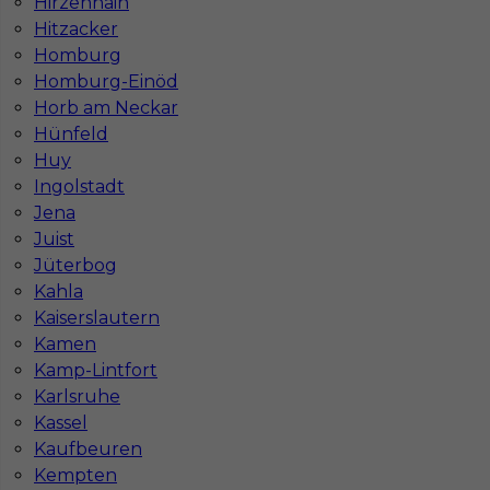
Hirzenhain
Praca Hamburg
Praca Monachium
Hitzacker
Praca Berlin
Praca Frankfurt
Homburg
Praca Hannover
Praca Munster
Homburg-Einöd
Praca Dortmund
Praca Görlitz
Horb am Neckar
Praca Magdeburg
Praca Stuttgar
Hünfeld
Huy
Ingolstadt
Jena
Juist
Jüterbog
Kahla
Kaiserslautern
Kamen
Kamp-Lintfort
Karlsruhe
Kassel
Kaufbeuren
Kempten