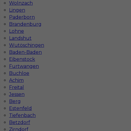
Wolnzach
Lingen
Paderborn
Brandenburg
Lohne
Landshut
Wutöschingen
Praca dla montera płyt GK w Niemczech bez
Baden-Baden
języka - Ratyzbona
Eibenstock
Furtwangen
Kategoria
Prace wykończeniowe
,
Monter Płyt GK
Buchloe
Lokalizacja
Niemcy
,
Ratyzbona
Achim
Freital
Wymagane języki
Niemiecki komunikatywny
,
Niemiecki dobry
,
Angielski komunikatywny
Jessen
Berg
Stawka
12 - € / h
Estenfeld
Tiefenbach
Betzdorf
Zirndorf