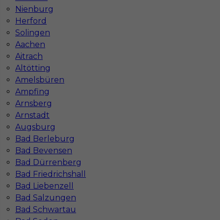
Nienburg
Herford
Solingen
Aachen
Aitrach
Altötting
Szpachlarz Q3 praca w Niemczech
Amelsbüren
Ampfing
Kategoria
Prace wykończeniowe
,
Szpachlarz
Arnsberg
Lokalizacja
Niemcy
,
Ratyzbona
Arnstadt
Augsburg
Wymagane języki
Niemiecki dobry
,
Angielski
komunikatywny
,
Niemiecki komunikatywny
Bad Berleburg
Bad Bevensen
Stawka
14 - € / h
Bad Dürrenberg
Bad Friedrichshall
Bad Liebenzell
Bad Salzungen
Bad Schwartau