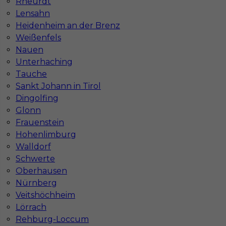
Rheurdt
Lensahn
Heidenheim an der Brenz
Weißenfels
Nauen
Unterhaching
Tauche
Sankt Johann in Tirol
Dingolfing
Monter kominków praca za granicą
Glonn
Frauenstein
Kategoria
Monterzy
,
Monter kominków
Hohenlimburg
Lokalizacja
Niemcy
,
Ratyzbona
Walldorf
Schwerte
Wymagane języki
Niemiecki komunikatywny
,
Niemiecki dobry
Oberhausen
Nürnberg
Stawka
19 - 21 € / h
Veitshöchheim
Lörrach
Rehburg-Loccum