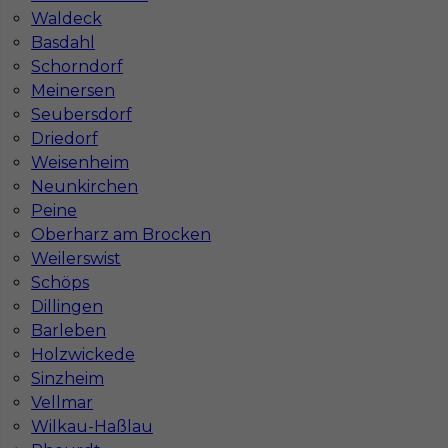
Stawka
14 - 16 € / h
Waldeck
Basdahl
Schorndorf
Meinersen
Seubersdorf
Driedorf
Weisenheim
Neunkirchen
Peine
Oberharz am Brocken
Weilerswist
Pomocnik budowlany praca zagranica
Schöps
Kategoria
Pracownicy fizyczni
,
Pomocnik
Dillingen
Barleben
Lokalizacja
Niemcy
,
Bielefeld
,
Ratyzbona
Holzwickede
Wymagane języki
Niemiecki komunikatywny
Sinzheim
Vellmar
Stawka
12 - 14 € / h
Wilkau-Haßlau