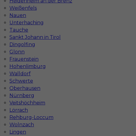
Heidenheim an der Brenz
Stawka
15 - 17 € / h
Weißenfels
Nauen
Unterhaching
Tauche
Sankt Johann in Tirol
Dingolfing
Glonn
Frauenstein
Hohenlimburg
Walldorf
Dekarz cieśla praca Niemcy
Schwerte
Oberhausen
Kategoria
Prace budowlane
,
Dekarz
Nürnberg
Lokalizacja
Niemcy
,
Getynga
Veitshöchheim
Lörrach
Wymagane języki
Niemiecki dobry
,
Niemiecki
Rehburg-Loccum
komunikatywny
,
Angielski komunikatywny
Wolnzach
Stawka
16 - 18 € / h
Lingen