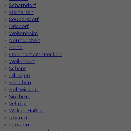
Niemiecki dobry
Schorndorf
Meinersen
Stawka
15 - 17 € / h
Seubersdorf
Driedorf
Weisenheim
Neunkirchen
Peine
Oberharz am Brocken
Weilerswist
Schöps
Dillingen
Barleben
Dekarz zagranica praca od zaraz
Holzwickede
Sinzheim
Kategoria
Prace budowlane
,
Dekarz
Vellmar
Lokalizacja
Niemcy
,
Getynga
Wilkau-Haßlau
Rheurdt
Wymagane języki
Niemiecki dobry
,
Niemiecki
Lensahn
komunikatywny
,
Angielski komunikatywny