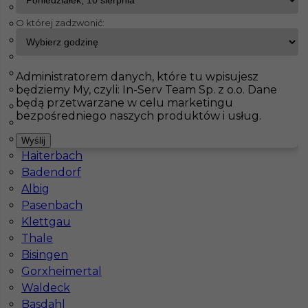
Wachtberg
O której zadzwonić:
Fürstenfeldbruck
InServ
Oferty pracy
Getynga
Bad Schmiedeberg
Jahnatal
Pokaż filtr
Leinefelde Worbis
Administratorem danych, które tu wpisujesz
będziemy My, czyli: In-Serv Team Sp. z o.o. Dane
Ecklak
będą przetwarzane w celu marketingu
Brieselang
bezpośredniego naszych produktów i usług.
Langerringen
Maintal
Wyślij
Haiterbach
Badendorf
Albig
Pasenbach
Praca płytkarz za granicą
Klettgau
Thale
Kategoria
Prace wykończeniowe
,
Glazurnik /
Bisingen
Płytkarz
Gorxheimertal
Lokalizacja
Niemcy
,
Getynga
Waldeck
Basdahl
Wymagane języki
Niemiecki komunikatywny
,