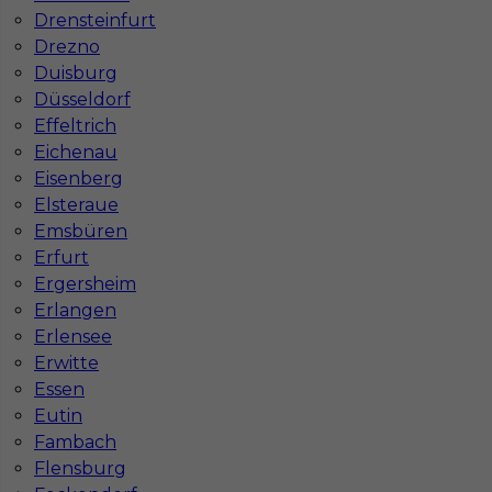
Drensteinfurt
Drezno
Mapa ofert pracy
Duisburg
Mapa kategorii
Düsseldorf
Effeltrich
Eichenau
Informacje w sprawie pracy
Eisenberg
Telefon:
793-577-977
Elsteraue
Emsbüren
Erfurt
Ergersheim
Erlangen
Dane firmy
Erlensee
In-Serv Team Sp. z o.o.
Erwitte
ul. Bóżnicza 15/6
Essen
61-751 Poznań, Polen
Eutin
NIP: PL7831822725
Fambach
KRS: 0000855600
Flensburg
REGON: 386807002