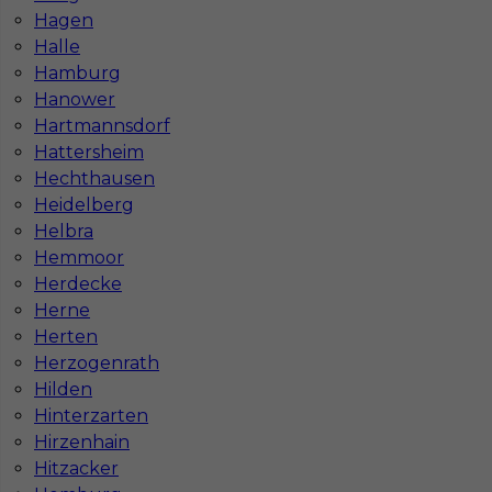
Hagen
Halle
Hamburg
Hanower
Hartmannsdorf
Hattersheim
Hechthausen
Heidelberg
Helbra
InServ © 2014 – 2026 | Wszelkie prawa zastrzeżone
Hemmoor
Herdecke
Herne
Witryna korzysta z ciasteczek
Herten
Herzogenrath
Ta witryna używa ciasteczek (cookies) do
personalizacji treści i reklam, oferowania funkcji
Hilden
społecznościowych oraz analizy naszego ruchu
Hinterzarten
internetowego.
Hirzenhain
Dokładne informacje o tym, jak używamy ciasteczek
Hitzacker
znajdziesz w naszej Polityce Prywatności.