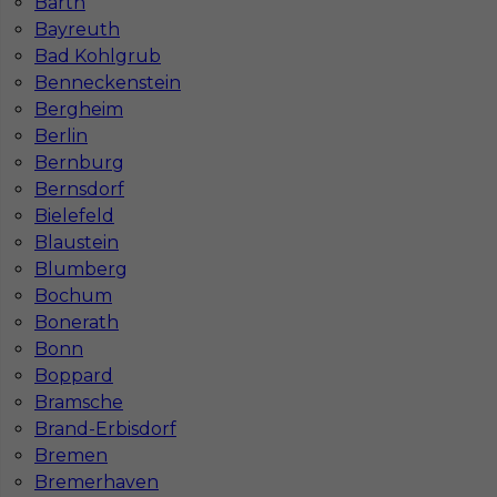
Barth
Bayreuth
Bad Kohlgrub
Benneckenstein
Bergheim
Najczęściej zadawane pytania (FAQ)
Berlin
Bernburg
Bernsdorf
Jak znaleźć pracę za granicą?
Bielefeld
Blaustein
Blumberg
Czy praca Niemcy na budowie nadal się
Bochum
opłaca przy obecnych kosztach życia?
Bonerath
Bonn
Boppard
Gdzie do pracy za granicę?
Bramsche
Brand-Erbisdorf
Co to jest Gewerbe?
Bremen
Bremerhaven