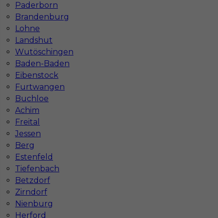
Paderborn
Brandenburg
Lohne
Landshut
Wutöschingen
Baden-Baden
Eibenstock
Furtwangen
Buchloe
Praca dla Montera płyt g-k w Getyndze - w
Achim
Niemczech
Freital
Jessen
Kategoria
Prace wykończeniowe
,
Monter Płyt GK
Berg
Estenfeld
Lokalizacja
Niemcy
,
Getynga
Tiefenbach
Wymagane języki
Niemiecki komunikatywny
Betzdorf
Stawka
12 - € / h
Zirndorf
Nienburg
Herford