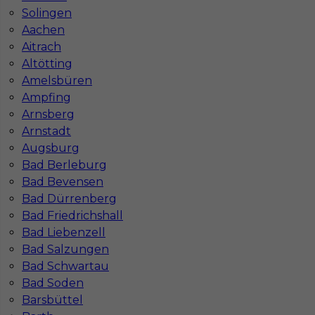
Solingen
Aachen
Aitrach
Altötting
Amelsbüren
Ampfing
Arnsberg
Arnstadt
Praca dla Montera płyt gk w Getyndze
Augsburg
Kategoria
Prace wykończeniowe
,
Monter Płyt GK
Bad Berleburg
Bad Bevensen
Lokalizacja
Niemcy
,
Getynga
Bad Dürrenberg
Wymagane języki
Niemiecki komunikatywny
Bad Friedrichshall
Bad Liebenzell
Stawka
12 - € / h
Bad Salzungen
Bad Schwartau
1
Bad Soden
Znaleziono 5 wyników
Barsbüttel